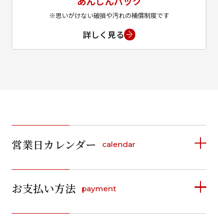
あんしんパック
※思いがけない破損や汚れの補償制度です
詳しく見る
営業日カレンダー
calendar
2026年8月
2026年9月
お支払い方法
payment
日
月
火
水
木
金
土
日
月
火
水
木
金
土
1
1
2
3
4
5
詳しく見る
2
3
4
5
6
7
8