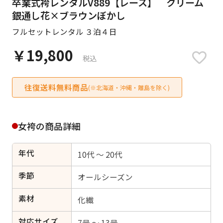
卒業式袴レンタルV889【レース】 クリーム
日付をリセット
銀通し花×ブラウンぼかし
フルセットレンタル ３泊４日
￥19,800
税込
ご利用される方
ご利用される対象の方を選択してください
往復送料無料商品
(※北海道・沖縄・離島を除く)
女袴の商品詳細
女性
男性
女の子
男の子
年代
10代 ～ 20代
季節
オールシーズン
キャンセル
検索する
素材
化繊
対応サイズ
7号 ～ 13号