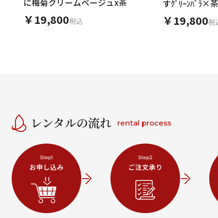
に梅菊クリームベージュx茶
すｸﾞﾘｰﾝﾊﾞﾗ×
￥19,800
￥19,800
税込
税
レンタルの流れ
rental process