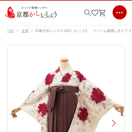
女袴
卒業式袴レンタルV889【レース】 クリーム銀通し花×ブ
TOP
ログイン
会員登録
キーワード検索
商品から選ぶ
検索
ご利用ガイド
サポート
条件検索
会社情報