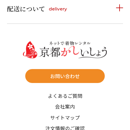
6
7
8
9
10
11
12
9
10
11
12
13
14
15
配送について
delivery
お支払い方法は、クレジットカード、代金引換、
13
14
15
16
17
18
19
16
17
18
19
20
21
22
料金後払い（コンビニ・銀行・郵便局）がご利用いただ
20
21
22
23
24
25
26
23
24
25
26
27
28
29
けます。
詳しく見る
27
28
29
30
30
31
送料
店休日
往復送料無料
※北海道・沖縄・離島は往復送料3,300円(送料×個数)
式場やホテルへの直送も承ります。
お問い合わせ
時間指定
よくあるご質問
午前中/14~16時/16~18時/18~20時/19~21時
ご注文の際にご指定ください。
会社案内
※天候や、交通事情によりご希望のお届け日・お届け時間に添
サイトマップ
えない場合もございますのでご了承ください。
注文情報のご確認