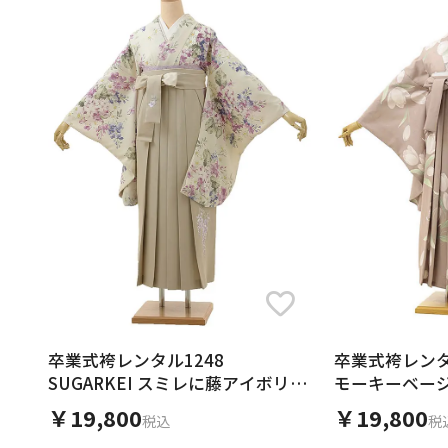
卒業式袴レンタル1248
卒業式袴レンタルV
SUGARKEI スミレに藤アイボリー
モーキーベー
xベージュ
￥19,800
￥19,800
税込
税