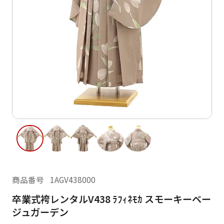
ご利用日
ご利用日を選択してください
レンタルの流れ
2026年8月
閲覧履歴
日
月
火
水
木
金
土
日
月
1
2
3
4
5
6
7
8
6
7
12
13
14
15
9
10
11
13
14
16
17
18
19
20
21
22
20
21
23
24
25
26
27
28
29
27
28
商品番号
1AGV438000
30
31
卒業式袴レンタルV438 ﾗﾌｨﾈﾓｶ スモーキーベー
現在選択しているご利用日
ジュガーデン