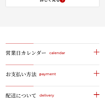
営業日カレンダー
calendar
2026年8月
2026年9月
お支払い方法
payment
日
月
火
水
木
金
土
日
月
火
水
木
金
土
1
1
2
3
4
5
詳しく見る
2
3
4
5
6
7
8
6
7
8
9
10
11
12
9
10
11
12
13
14
15
配送について
delivery
お支払い方法は、クレジットカード、代金引換、
13
14
15
16
17
18
19
16
17
18
19
20
21
22
料金後払い（コンビニ・銀行・郵便局）がご利用いただ
20
21
22
23
24
25
26