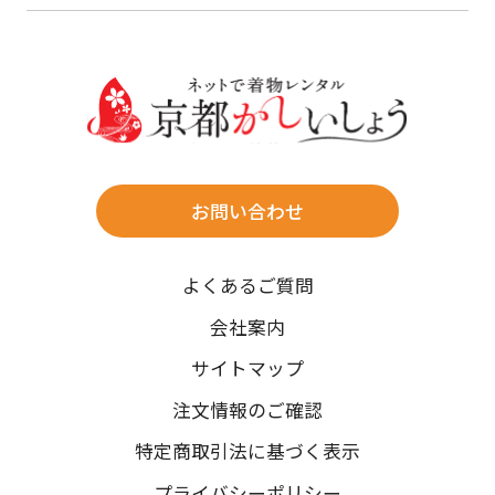
23
24
25
26
27
28
29
けます。
詳しく見る
27
28
29
30
30
31
送料
店休日
往復送料無料
※北海道・沖縄・離島は往復送料3,300円(送料×個数)
式場やホテルへの直送も承ります。
お問い合わせ
時間指定
よくあるご質問
午前中/14~16時/16~18時/18~20時/19~21時
ご注文の際にご指定ください。
会社案内
※天候や、交通事情によりご希望のお届け日・お届け時間に添
サイトマップ
えない場合もございますのでご了承ください。
注文情報のご確認
特定商取引法に基づく表示
プライバシーポリシー