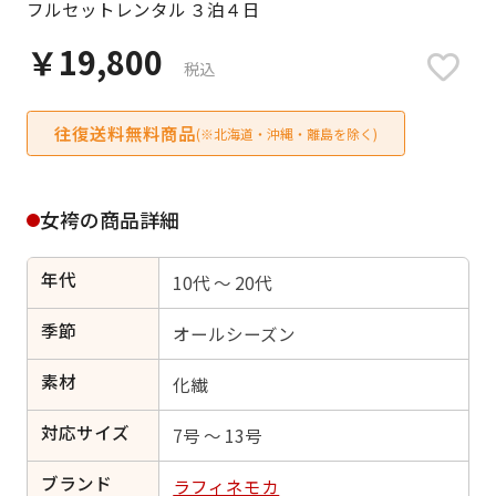
フルセットレンタル ３泊４日
日付をリセット
￥19,800
税込
往復送料無料商品
ご利用される方
(※北海道・沖縄・離島を除く)
ご利用される対象の方を選択してください
女袴の商品詳細
年代
10代 ～ 20代
女性
男性
女の子
男の子
季節
オールシーズン
素材
化繊
対応サイズ
キャンセル
検索する
7号 ～ 13号
ブランド
ラフィネモカ