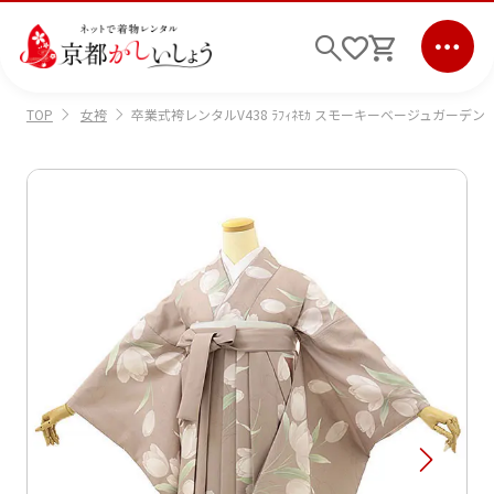
女袴
卒業式袴レンタルV438 ﾗﾌｨﾈﾓｶ スモーキーベージュガーデン
TOP
ログイン
会員登録
キーワード検索
商品から選ぶ
検索
ご利用ガイド
サポート
条件検索
会社情報