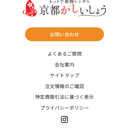
往復送料無料
※北海道・沖縄・離島は往復送料3,300円(送料×個数)
式場やホテルへの直送も承ります。
お問い合わせ
時間指定
よくあるご質問
午前中/14~16時/16~18時/18~20時/19~21時
ご注文の際にご指定ください。
会社案内
※天候や、交通事情によりご希望のお届け日・お届け時間に添
サイトマップ
えない場合もございますのでご了承ください。
注文情報のご確認
特定商取引法に基づく表示
プライバシーポリシー