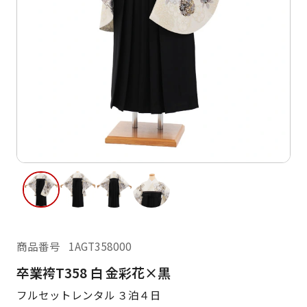
ご利用日
ご利用日を選択してください
レンタルの流れ
2026年8月
閲覧履歴
日
月
火
水
木
金
土
日
月
1
2
3
4
5
6
7
8
6
7
13
14
15
9
10
11
12
13
14
16
17
18
19
20
21
22
20
21
23
24
25
26
27
28
29
27
28
商品番号
1AGT358000
30
31
卒業袴T358 白 金彩花×黒
現在選択しているご利用日
フルセットレンタル ３泊４日