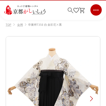
女袴
卒業袴T358 白 金彩花×黒
TOP
ログイン
会員登録
キーワード検索
商品から選ぶ
検索
ご利用ガイド
サポート
条件検索
会社情報