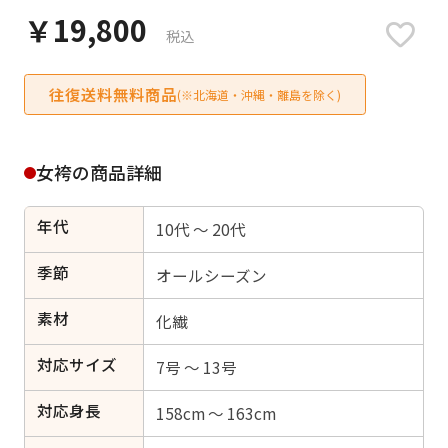
日付をリセット
￥19,800
税込
往復送料無料商品
(※北海道・沖縄・離島を除く)
ご利用される方
ご利用される対象の方を選択してください
女袴の商品詳細
年代
10代 ～ 20代
季節
オールシーズン
女性
男性
女の子
男の子
素材
化繊
対応サイズ
7号 ～ 13号
キャンセル
検索する
対応身長
158cm ～ 163cm