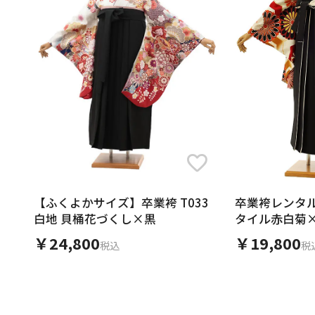
【ふくよかサイズ】卒業袴 T033
卒業袴レンタル
白地 貝桶花づくし×黒
タイル赤白菊
￥24,800
￥19,800
税込
税