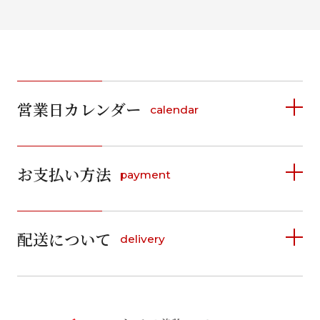
営業日カレンダー
calendar
2026年8月
2026年9月
お支払い方法
payment
日
月
火
水
木
金
土
日
月
火
水
木
金
土
1
1
2
3
4
5
詳しく見る
2
3
4
5
6
7
8
6
7
8
9
10
11
12
9
10
11
12
13
14
15
配送について
delivery
お支払い方法は、クレジットカード、代金引換、
13
14
15
16
17
18
19
16
17
18
19
20
21
22
料金後払い（コンビニ・銀行・郵便局）がご利用いただ
20
21
22
23
24
25
26
23
24
25
26
27
28
29
けます。
詳しく見る
27
28
29
30
30
31
送料
店休日