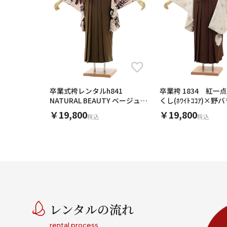
卒業式袴レンタルh841
卒業袴 1834 紅一
NATURAL BEAUTY ベージュ花
くし(ﾎﾜｲﾄｺｺｱ)×野バ
紋×茶色袴
ﾗｳﾝ)
￥19,800
￥19,800
税込
税込
レンタルの流れ
rental process