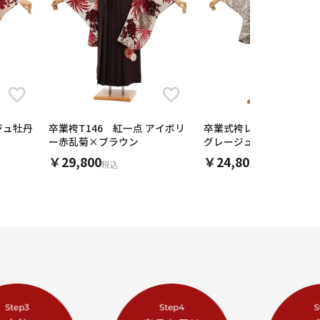
卒業式袴レンタル1875 
ージュ牡丹
卒業袴T146 紅一点 アイボリ
グレージュ花×ブラウン
ー赤乱菊×ブラウン
￥24,800
￥29,800
税込
税込