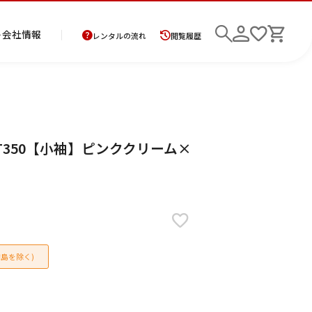
ト
会社情報
レンタルの流れ
閲覧履歴
商
お
レ
レ
初
T350【小袖】ピンククリーム×
品
支
ン
ン
め
の
払
タ
タ
て
二
花
紋
メ
モ
ご
方
ル
ル
の
部
嫁
服
ン
ー
検索
返
法
ご
ご
方
式
衣
ズ
ニ
却
に
利
利
へ
着
裳
ア
ン
に
つ
用
用
物
ン
グ
つ
い
案
の
サ
い
て
内
流
ン
て
れ
ブ
島を除く)
ル