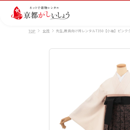
女袴
先生,教員向け袴レンタルT350【小袖】ピン
TOP
カテゴリから選ぶ
汚
注文情報のご確認
会社案内
あ
レ
掲
損・
ん
ビ
載
破
し
ュ
画
産
七
訪
振
損・
ん
ー
像
着
五
問
袖
クリ
パ
の
に
三
着
ーニ
ッ
書
つ
ング
ク
き
い
につ
に
方
て
いて
つ
に
い
つ
て
い
て