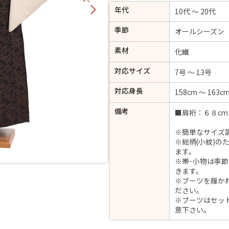
年代
択してください
10代 ～ 20代
季節
オールシーズン
2026年9月
202
素材
化繊
金
土
日
月
火
対応サイズ
日
月
火
水
木
金
土
7号 ～ 13号
1
1
2
3
4
5
対応身長
158cm ～ 163c
4
5
6
7
8
6
7
8
9
10
11
12
備考
■肩裄：６８cm
14
15
11
12
13
13
14
15
16
17
18
19
21
22
18
19
20
※簡単なサイズ
20
21
22
23
24
25
26
※総柄(小紋)
28
29
25
26
27
ます。
27
28
29
30
※帯･小物は季
きます。
※ブーツを履か
ださい。
※ブーツはセッ
日付をリセット
現在選択しているご利用日
意下さい。