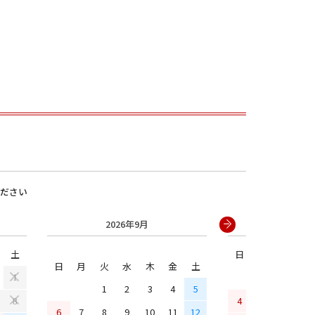
ださい
男の子
2026年9月
2026年
土
日
月
火
水
日
月
火
水
木
金
土
1
1
2
3
4
5
4
5
6
7
8
6
7
8
9
10
11
12