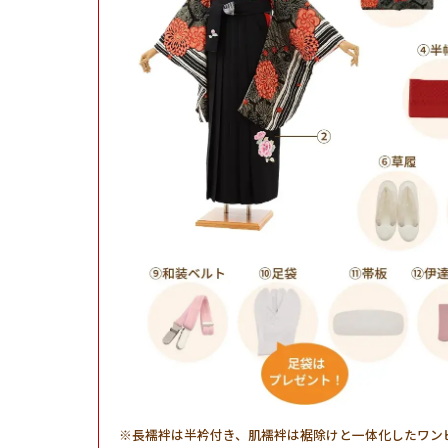
長襦袢は半衿付き、肌襦袢は裾除けと一体化したワン