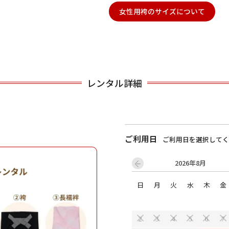
女性用袴のサイズについて
用される対象の方を選択してください
レンタル詳細
ご利用日
ご利用日を選択してく
男性
女の子
2026年8月
日
月
火
水
木
金
キャンセル
検索する
2
3
4
5
6
7