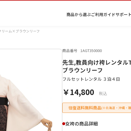
商品から選ぶ
ご利用ガイド
サポー
ククリーム×ブラウンリーフ
商品番号
1AGT350000
プ
着物
七五
返
特
キーワード検索
先生,教員向け袴レンタル
ラ
レン
三レ
品・
定
イ
タル
ンタ
交
商
留
色
色
ジュ
女
小
ブラウンリーフ
バ
Q&A
ル
換・
取
袖
留
無
ニア
袴
紋
シ
Q&A
キャ
引
フルセットレンタル ３泊４日
袖
地
袴・
ー
ンセ
法
着物
￥14,800
ポ
ルに
に
税込
リ
つい
基
シ
て
づ
ー
く
往復送料無料商品
(※北海道・沖縄・離
表
条件検索
示
女袴の商品詳細