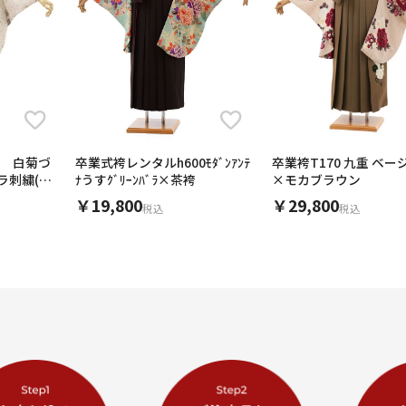
点 白菊づ
卒業式袴レンタルh600ﾓﾀﾞﾝｱﾝﾃ
卒業袴T170 九重 ベ
ラ刺繍(ﾌﾞ
ﾅうすｸﾞﾘｰﾝﾊﾞﾗ×茶袴
×モカブラウン
￥19,800
￥29,800
税込
税込