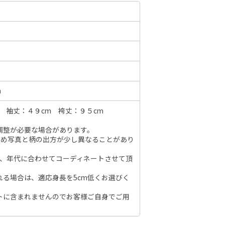
6年10月
2026年11月
水
木
金
土
日
月
火
水
木
金
土
日
1
2
3
1
2
3
4
5
6
7
m
7
8
9
10
8
9
10
11
12
13
14
6
 袖丈：４９cm 袴丈：９５cm
14
15
16
17
15
16
17
18
19
20
21
13
21
22
23
24
調整が必要な場合があります。
22
23
24
25
26
27
28
20
のため写真と柄の出方が少し異なることがあり
28
29
30
31
29
30
27
節、年代に合わせてコーディネートさせて頂
れる場合は、適応身長を5cm低くお選びく
トに含まれませんのでお客様ご自身でご用