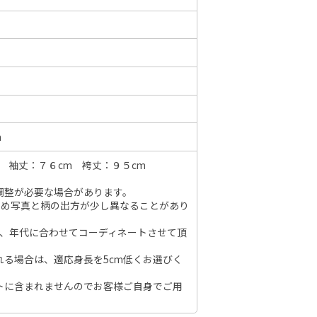
6年10月
2026年11月
水
木
金
土
日
月
火
水
木
金
土
日
1
2
3
1
2
3
4
5
6
7
7
8
9
10
m
8
9
10
11
12
13
14
6
14
15
16
17
 袖丈：７６cm 袴丈：９５cm
15
16
17
18
19
20
21
13
21
22
23
24
調整が必要な場合があります。
22
23
24
25
26
27
28
20
28
29
30
31
のため写真と柄の出方が少し異なることがあり
29
30
27
節、年代に合わせてコーディネートさせて頂
れる場合は、適応身長を5cm低くお選びく
トに含まれませんのでお客様ご自身でご用