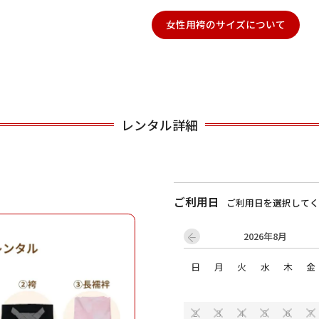
女性用袴のサイズについて
用される対象の方を選択してください
レンタル詳細
男性
女の子
ご利用日
ご利用日を選択してく
2026年8月
日
月
火
水
木
金
キャンセル
検索する
2
3
4
5
6
7