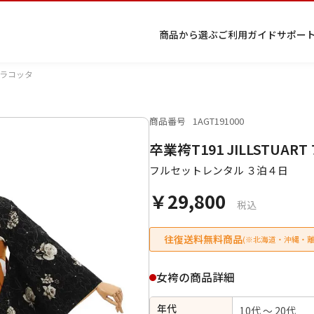
商品から選ぶ
ご利用ガイド
サポー
×テラコッタ
商品番号
1AGT191000
プ
着物
七五
返
特
キーワード検索
卒業袴T191 JILLSTU
ラ
レン
三レ
品・
定
イ
タル
ンタ
交
商
留
色
色
ジュ
女
小
フルセットレンタル ３泊４日
バ
Q&A
ル
換・
取
袖
留
無
ニア
袴
紋
シ
Q&A
キャ
引
袖
地
袴・
￥29,800
ー
ンセ
法
着物
税込
ポ
ルに
に
リ
つい
基
往復送料無料商品
(※北海道・沖縄・離
シ
て
づ
ー
く
表
条件検索
女袴の商品詳細
示
年代
10代 ～ 20代