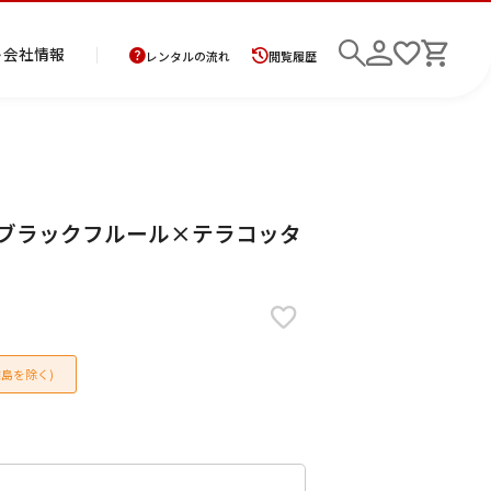
ト
会社情報
レンタルの流れ
閲覧履歴
商
お
レ
レ
初
ART ブラックフルール×テラコッタ
品
支
ン
ン
め
の
払
タ
タ
て
二
花
紋
メ
モ
ご
方
ル
ル
の
部
嫁
服
ン
ー
検索
返
法
ご
ご
方
式
衣
ズ
ニ
却
に
利
利
へ
着
裳
ア
ン
に
つ
用
用
物
ン
グ
つ
い
案
の
サ
島を除く)
い
て
内
流
ン
て
れ
ブ
ル