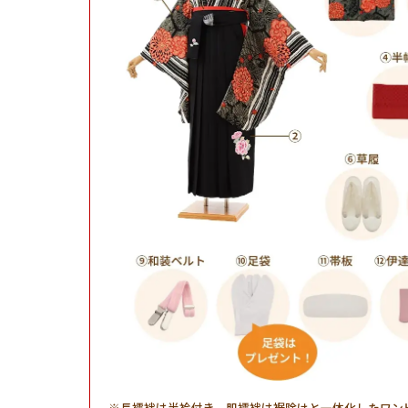
長襦袢は半衿付き、肌襦袢は裾除けと一体化したワン