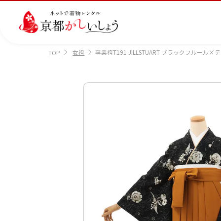
女袴
卒業袴T191 JILLSTUART ブラックフルール
TOP
カテゴリから選ぶ
汚
注文情報のご確認
会社案内
あ
レ
掲
損・
ん
ビ
載
破
し
ュ
画
産
七
訪
振
損・
ん
ー
像
着
五
問
袖
クリ
パ
の
に
三
着
ーニ
ッ
書
つ
ング
ク
き
い
につ
に
方
て
いて
つ
に
い
つ
て
い
て