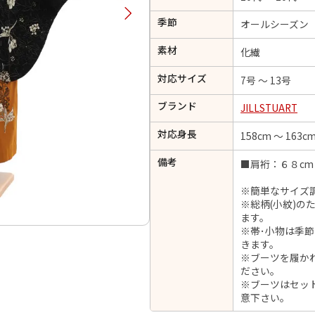
択してください
季節
オールシーズン
素材
化繊
2026年9月
202
対応サイズ
7号 ～ 13号
金
土
日
月
火
日
月
火
水
木
金
土
ブランド
JILLSTUART
1
1
2
3
4
5
4
5
6
対応身長
7
8
158cm ～ 163c
6
7
8
9
10
11
12
14
15
11
12
13
備考
■肩裄：６８cm
13
14
15
16
17
18
19
21
22
18
19
20
※簡単なサイズ
20
21
22
23
24
25
26
28
29
25
26
27
※総柄(小紋)
27
28
29
30
ます。
※帯･小物は季
きます。
※ブーツを履か
ださい。
日付をリセット
現在選択しているご利用日
※ブーツはセッ
意下さい。