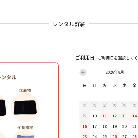
用される対象の方を選択してください
レンタル詳細
ご利用日
ご利用日を選択してく
2026年8月
日
月
火
水
木
金
男性
女の子
2
3
4
5
6
7
10
11
12
13
14
9
キャンセル
検索する
16
17
18
19
20
21
23
24
25
26
27
28