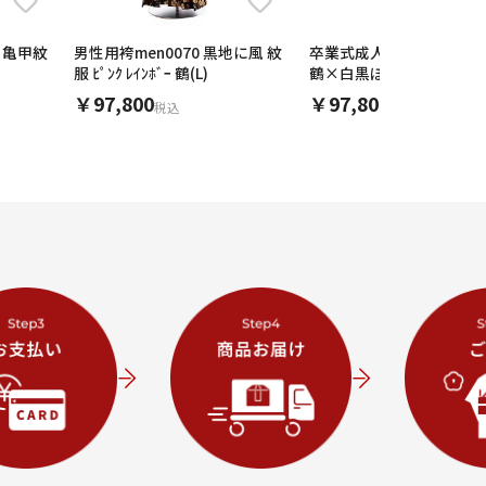
ク 亀甲紋
男性用袴men0070 黒地に風 紋
卒業式成人式袴ﾚﾝﾀﾙ164薄ﾋ
服 ﾋﾟﾝｸ ﾚｲﾝﾎﾞｰ 鶴(L)
鶴×白黒ぼかし袴(L)
￥97,800
￥97,800
税込
税込