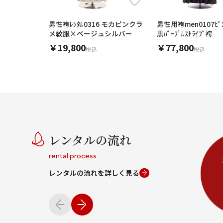
男性袴ﾚﾝﾀﾙ0316 モカピンクラ
男性用袴men0107ﾋ
メ紋服×ベージュシルバー
黒ﾊﾟｰﾌﾟﾙｽﾄﾗｲﾌﾟ袴
￥19,800
￥77,800
税込
税込
レンタルの流れ
rental process
レンタルの流れを詳しく見る