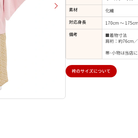
択してください
素材
化繊
対応身長
170cm ～ 175c
2026年9月
202
備考
■着物寸法
金
土
日
月
火
肩裄：約76cm／
日
月
火
水
木
金
土
1
帯･小物は当店
1
2
3
4
5
4
5
6
7
8
6
7
8
9
10
11
12
14
15
11
12
13
袴のサイズについて
13
14
15
16
17
18
19
21
22
18
19
20
20
21
22
23
24
25
26
28
29
25
26
27
27
28
29
30
日付をリセット
現在選択しているご利用日