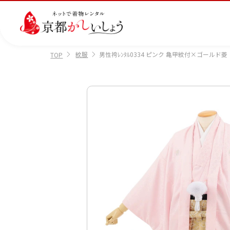
紋服
男性袴ﾚﾝﾀﾙ0334 ピンク 亀甲紋付×ゴールド菱
TOP
カテゴリから選ぶ
汚
注文情報のご確認
会社案内
あ
レ
掲
損・
ん
ビ
載
破
し
ュ
画
産
七
訪
振
損・
ん
ー
像
着
五
問
袖
クリ
パ
の
に
三
着
ーニ
ッ
書
つ
ング
ク
き
い
につ
に
方
て
いて
つ
に
い
つ
て
い
て