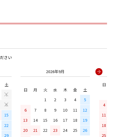
ださい
2026年9月
2026年
土
日
月
火
水
男の子
日
月
火
水
木
金
土
1
1
2
3
4
5
4
5
6
7
8
6
7
8
9
10
11
12
15
11
12
13
14
13
14
15
16
17
18
19
22
18
19
20
21
20
21
22
23
24
25
26
29
25
26
27
28