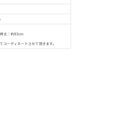
m
6年10月
2026年11月
水
木
金
土
袴丈：約93cm
日
月
火
水
木
金
土
日
1
2
3
にてコーディネートさせて頂きます。
1
2
3
4
5
6
7
7
8
9
10
8
9
10
11
12
13
14
6
14
15
16
17
15
16
17
18
19
20
21
13
21
22
23
24
22
23
24
25
26
27
28
20
28
29
30
31
29
30
27