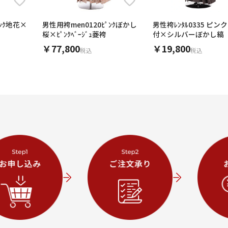
ﾟﾝｸ地花×
男性用袴men0120ﾋﾟﾝｸぼかし
男性袴ﾚﾝﾀﾙ0335 ピン
桜×ﾋﾟﾝｸﾍﾞｰｼﾞｭ菱袴
付×シルバーぼかし縞
￥77,800
￥19,800
税込
税込