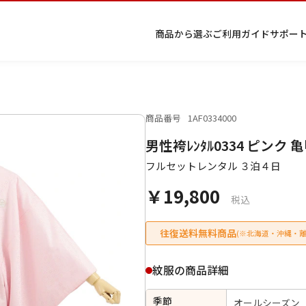
商品から選ぶ
ご利用ガイド
サポー
商品番号
1AF0334000
プ
着物
七五
返
特
キーワード検索
男性袴ﾚﾝﾀﾙ0334 ピン
ラ
レン
三レ
品・
定
イ
タル
ンタ
交
商
留
色
色
ジュ
女
小
フルセットレンタル ３泊４日
バ
Q&A
ル
換・
取
袖
留
無
ニア
袴
紋
シ
Q&A
キャ
引
袖
地
袴・
￥19,800
ー
ンセ
法
着物
税込
ポ
ルに
に
リ
つい
基
往復送料無料商品
(※北海道・沖縄・離
シ
て
づ
ー
く
表
条件検索
紋服の商品詳細
示
季節
オールシーズン