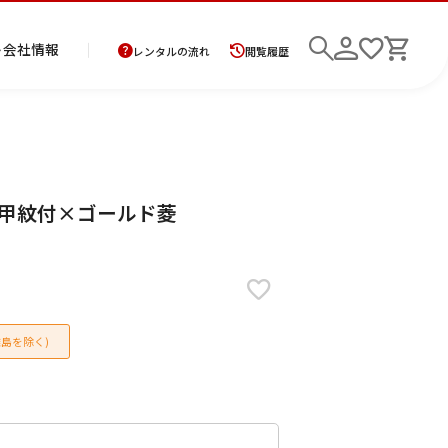
ト
会社情報
レンタルの流れ
閲覧履歴
商
お
レ
レ
初
ク 亀甲紋付×ゴールド菱
品
支
ン
ン
め
の
払
タ
タ
て
二
花
紋
メ
モ
ご
方
ル
ル
の
部
嫁
服
ン
ー
検索
返
法
ご
ご
方
式
衣
ズ
ニ
却
に
利
利
へ
着
裳
ア
ン
に
つ
用
用
物
ン
グ
つ
い
案
の
サ
島を除く)
い
て
内
流
ン
て
れ
ブ
ル