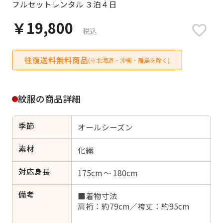
フルセットレンタル ３泊４日
日付をリセット
￥19,800
税込
往復送料無料商品
ご利用される方
(※北海道・沖縄・離島を除く)
ご利用される対象の方を選択してください
紋服の商品詳細
季節
オールシーズン
女性
男性
女の子
男の子
素材
化繊
対応身長
175cm ～ 180cm
備考
キャンセル
検索する
■着物寸法
肩裄：約79cm／袴丈：約95cm