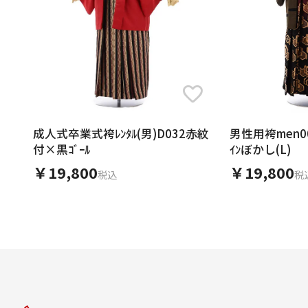
成人式卒業式袴ﾚﾝﾀﾙ(男)D032赤紋
男性用袴men009
付×黒ｺﾞｰﾙ
ｲﾝぼかし(L)
￥19,800
￥19,800
税込
税