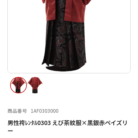
ご利用日
ご利用日を選択してください
レンタルの流れ
2026年8月
閲覧履歴
日
月
火
水
木
金
土
日
月
1
2
3
4
5
6
7
8
6
7
13
14
15
9
10
11
12
13
14
16
17
18
19
20
21
22
20
21
23
24
25
26
27
28
29
27
28
商品番号
1AF0303000
30
31
男性袴ﾚﾝﾀﾙ0303 えび茶紋服×黒銀赤ペイズリ
現在選択しているご利用日
ー