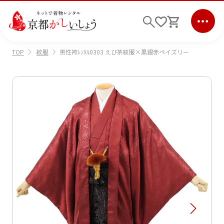
紋服
男性袴ﾚﾝﾀﾙ0303 えび茶紋服×黒銀赤ペイズリー
TOP
ログイン
会員登録
キーワード検索
商品から選ぶ
検索
ご利用ガイド
サポート
条件検索
会社情報