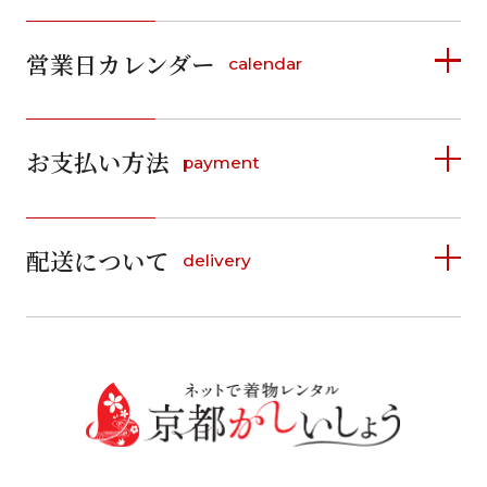
営業日カレンダー
calendar
2026年8月
2026年9月
お支払い方法
payment
日
月
火
水
木
金
土
日
月
火
水
木
金
土
1
1
2
3
4
5
詳しく見る
2
3
4
5
6
7
8
6
7
8
9
10
11
12
9
10
11
12
13
14
15
配送について
delivery
お支払い方法は、クレジットカード、代金引換、
13
14
15
16
17
18
19
16
17
18
19
20
21
22
料金後払い（コンビニ・銀行・郵便局）がご利用いただ
20
21
22
23
24
25
26
23
24
25
26
27
28
29
けます。
詳しく見る
27
28
29
30
30
31
送料
店休日
往復送料無料
※北海道・沖縄・離島は往復送料3,300円(送料×個数)