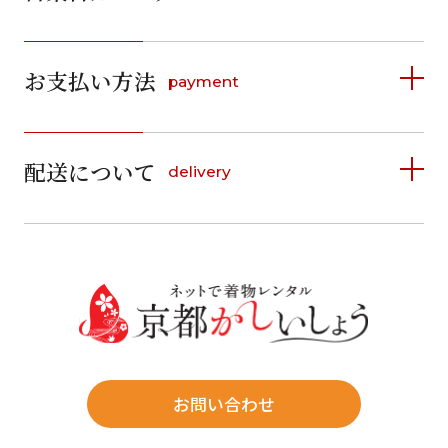
2026年8月
2026年9月
お支払い方法
payment
日
月
火
水
木
金
土
日
月
火
水
木
金
土
1
1
2
3
4
5
詳しく見る
2
3
4
5
6
7
8
6
7
8
9
10
11
12
9
10
11
12
13
14
15
配送について
delivery
お支払い方法は、クレジットカード、代金引換、
13
14
15
16
17
18
19
16
17
18
19
20
21
22
料金後払い（コンビニ・銀行・郵便局）がご利用いただ
20
21
22
23
24
25
26
23
24
25
26
27
28
29
けます。
詳しく見る
27
28
29
30
30
31
送料
店休日
往復送料無料
※北海道・沖縄・離島は往復送料3,300円(送料×個数)
式場やホテルへの直送も承ります。
お問い合わせ
時間指定