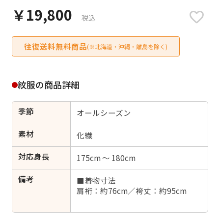
日付をリセット
￥19,800
税込
往復送料無料商品
(※北海道・沖縄・離島を除く)
ご利用される方
ご利用される対象の方を選択してください
紋服の商品詳細
季節
オールシーズン
素材
化繊
女性
男性
女の子
男の子
対応身長
175cm ～ 180cm
備考
■着物寸法
肩裄：約76cm／袴丈：約95cm
キャンセル
検索する