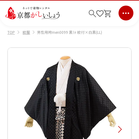
紋服
男性用袴men0099 黒ﾗﾒ 紋付×白黒(LL)
TOP
ログイン
会員登録
キーワード検索
商品から選ぶ
検索
ご利用ガイド
サポート
条件検索
会社情報