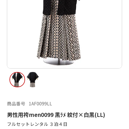
ご利用日
ご利用日を選択してください
レンタルの流れ
2026年8月
閲覧履歴
日
月
火
水
木
金
土
日
月
1
2
3
4
5
6
7
8
6
7
12
13
14
15
9
10
11
13
14
16
17
18
19
20
21
22
20
21
23
24
25
26
27
28
29
27
28
商品番号
1AF0099LL
30
31
男性用袴men0099 黒ﾗﾒ 紋付×白黒(LL)
現在選択しているご利用日
フルセットレンタル ３泊４日