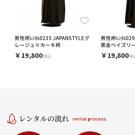
男性袴ﾚﾝﾀﾙ0235 JAPANSTYLEグ
男性袴ﾚﾝﾀﾙ0296 グリーン
レージュ×カーキ袴
黒金ペイズリ
￥19,800
￥19,800
税込
税
レンタルの流れ
rental process