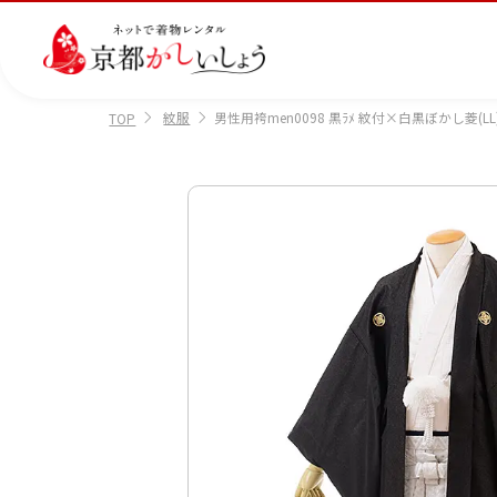
紋服
男性用袴men0098 黒ﾗﾒ 紋付×白黒ぼかし菱(LL
TOP
カテゴリから選ぶ
汚
注文情報のご確認
会社案内
あ
レ
掲
損・
ん
ビ
載
破
し
ュ
画
産
七
訪
振
損・
ん
ー
像
着
五
問
袖
クリ
パ
の
に
三
着
ーニ
ッ
書
つ
ング
ク
き
い
につ
に
方
て
いて
つ
に
い
つ
て
い
て