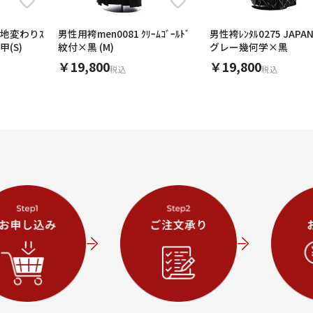
黒地変わりｽ
男性用袴men0081 ｸﾘｰﾑｺﾞｰﾙﾄﾞ
男性袴ﾚﾝﾀﾙ0275 JAPAN STYLE
甲(S)
紋付×黒 (M)
グレー幾何学×黒
￥19,800
￥19,800
税込
税込