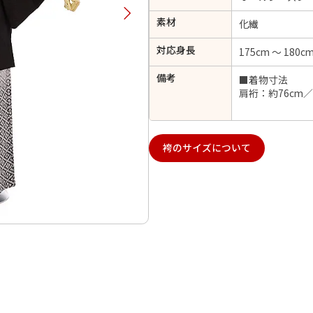
択してください
素材
化繊
対応身長
175cm ～ 180c
2026年9月
202
備考
■着物寸法
金
土
日
月
火
肩裄：約76cm／
日
月
火
水
木
金
土
1
1
2
3
4
5
4
5
6
7
8
6
7
8
9
10
11
12
袴のサイズについて
14
15
11
12
13
13
14
15
16
17
18
19
21
22
18
19
20
20
21
22
23
24
25
26
28
29
25
26
27
27
28
29
30
日付をリセット
現在選択しているご利用日