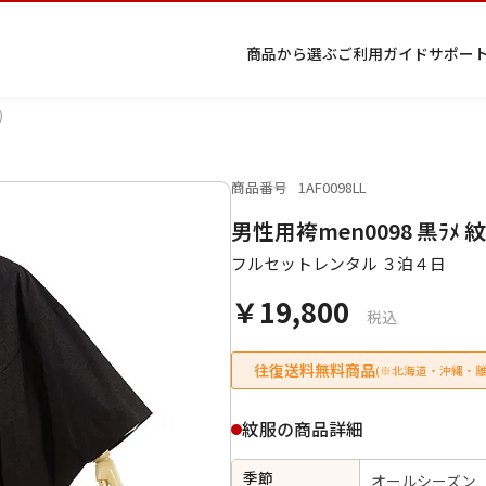
商品から選ぶ
ご利用ガイド
サポー
)
商品番号
1AF0098LL
プ
着物
七五
返
特
キーワード検索
男性用袴men0098 黒ﾗﾒ
ラ
レン
三レ
品・
定
イ
タル
ンタ
交
商
留
色
色
ジュ
女
小
フルセットレンタル ３泊４日
バ
Q&A
ル
換・
取
袖
留
無
ニア
袴
紋
シ
Q&A
キャ
引
袖
地
袴・
￥19,800
ー
ンセ
法
着物
税込
ポ
ルに
に
リ
つい
基
往復送料無料商品
(※北海道・沖縄・離
シ
て
づ
ー
く
表
条件検索
紋服の商品詳細
示
季節
オールシーズン