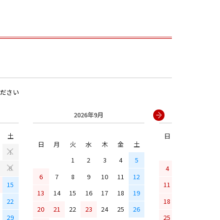
ださい
2026年9月
2026年
土
日
月
火
水
男の子
日
月
火
水
木
金
土
1
1
2
3
4
5
4
5
6
7
8
6
7
8
9
10
11
12
15
11
12
13
14
13
14
15
16
17
18
19
22
18
19
20
21
20
21
22
23
24
25
26
29
25
26
27
28