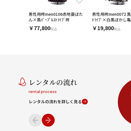
男性用袴men0106赤地菱ぼた
男性用袴men0072 
ん×黒ﾊﾟｰﾌﾟﾙｽﾄﾗｲﾌﾟ袴
ﾄﾗｲﾌﾟ×白黒ぼかし亀
￥77,800
￥19,800
税込
税込
レンタルの流れ
rental process
レンタルの流れを詳しく見る