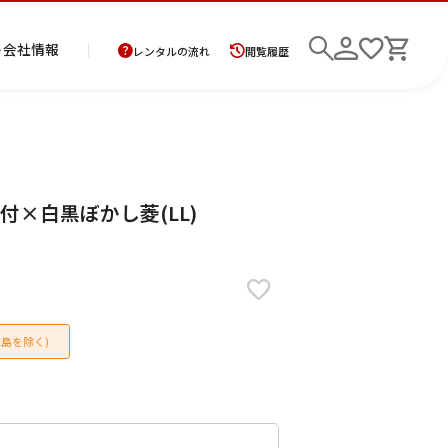
ト
会社情報
レンタルの流れ
閲覧履歴
商
お
レ
レ
初
 紋付×白黒ぼかし菱(LL)
品
支
ン
ン
め
の
払
タ
タ
て
二
花
紋
メ
モ
ご
方
ル
ル
の
部
嫁
服
ン
ー
検索
返
法
ご
ご
方
式
衣
ズ
ニ
却
に
利
利
へ
着
裳
ア
ン
に
つ
用
用
物
ン
グ
つ
い
案
の
サ
島を除く)
い
て
内
流
ン
て
れ
ブ
ル