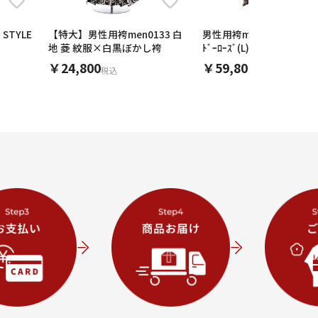
【特大】男性用袴men0133 白
男性用袴men0055黒地 ﾁｪｯ
地 菱 紋服×白黒ぼかし袴
ﾄﾞｰﾛｰｽﾞ(L)
￥24,800
￥59,800
税込
税込