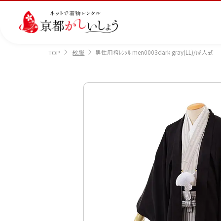
紋服
男性用袴ﾚﾝﾀﾙ men0003dark gray(LL)/成人式
TOP
カテゴリから選ぶ
汚
注文情報のご確認
会社案内
あ
レ
掲
損・
ん
ビ
載
破
し
ュ
画
産
七
訪
振
損・
ん
ー
像
着
五
問
袖
クリ
パ
の
に
三
着
ーニ
ッ
書
つ
ング
ク
き
い
につ
に
方
て
いて
つ
に
い
つ
て
い
て