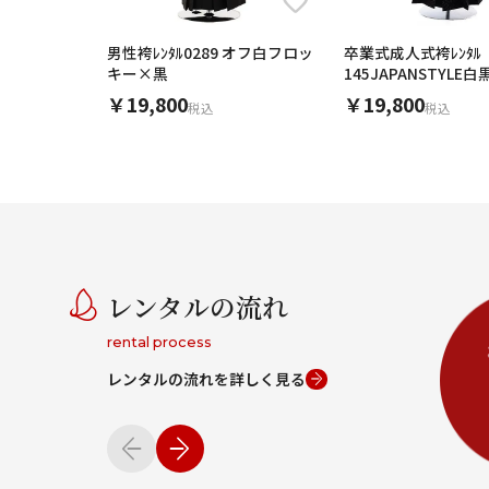
男性袴ﾚﾝﾀﾙ0289 オフ白フロッ
卒業式成人式袴ﾚﾝﾀﾙ
キー×黒
145JAPANSTYLE
菱
￥19,800
￥19,800
税込
税込
レンタルの流れ
rental process
レンタルの流れを詳しく見る