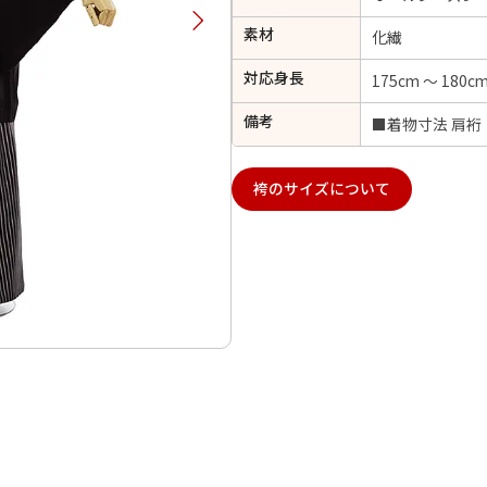
択してください
素材
化繊
対応身長
175cm ～ 180c
2026年9月
202
備考
■着物寸法 肩裄
金
土
日
月
火
日
月
火
水
木
金
土
1
1
2
3
4
5
袴のサイズについて
4
5
6
7
8
6
7
8
9
10
11
12
14
15
11
12
13
13
14
15
16
17
18
19
21
22
18
19
20
20
21
22
23
24
25
26
28
29
25
26
27
27
28
29
30
日付をリセット
現在選択しているご利用日