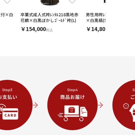
 紋付×白
卒業式成人式袴ﾚﾝﾀﾙ218黒地赤
男性用袴ﾚﾝﾀﾙ men0006
花鶴×白黒ぼかしｺﾞｰﾙﾄﾞ袴(L)
×白黒縞(SS)/155～160㎝
￥154,000
￥14,800
税込
税込