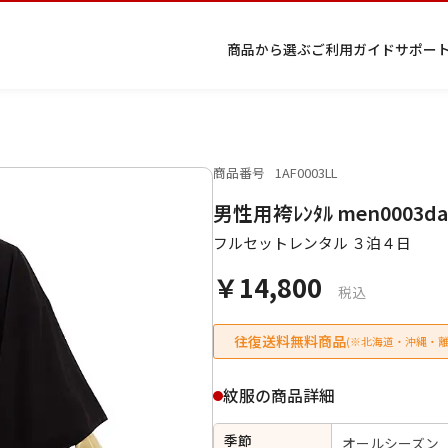
商品から選ぶ
ご利用ガイド
サポー
商品番号
1AF0003LL
プ
着物
七五
返
特
キーワード検索
男性用袴ﾚﾝﾀﾙ men0003dar
ラ
レン
三レ
品・
定
イ
タル
ンタ
交
商
留
色
色
ジュ
女
小
フルセットレンタル ３泊４日
バ
Q&A
ル
換・
取
袖
留
無
ニア
袴
紋
シ
Q&A
キャ
引
袖
地
袴・
￥14,800
ー
ンセ
法
着物
税込
ポ
ルに
に
リ
つい
基
往復送料無料商品
(※北海道・沖縄・離
シ
て
づ
ー
く
表
条件検索
紋服の商品詳細
示
季節
オールシーズン