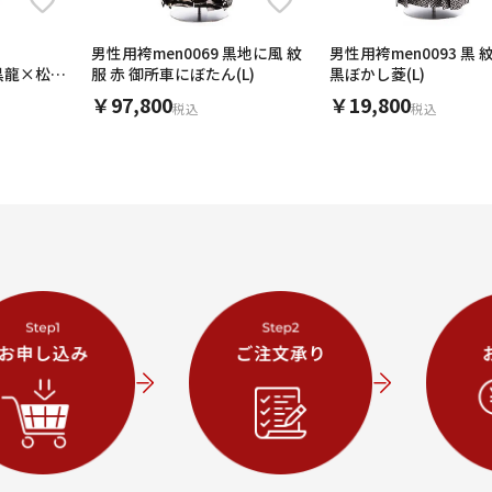
男性用袴men0069 黒地に風 紋
男性用袴men0093 黒
白黒龍×松皮
服 赤 御所車にぼたん(L)
黒ぼかし菱(L)
￥97,800
￥19,800
税込
税込