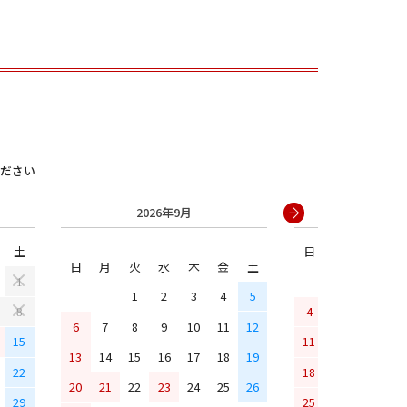
ださい
2026年9月
2026年
土
日
月
火
水
男の子
日
月
火
水
木
金
土
1
1
2
3
4
5
4
5
6
7
8
6
7
8
9
10
11
12
15
11
12
13
14
13
14
15
16
17
18
19
22
18
19
20
21
20
21
22
23
24
25
26
29
25
26
27
28