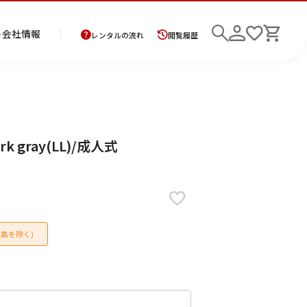
ト
会社情報
レンタルの流れ
閲覧履歴
商
お
レ
レ
初
k gray(LL)/成人式
品
支
ン
ン
め
の
払
タ
タ
て
二
花
紋
メ
モ
ご
方
ル
ル
の
部
嫁
服
ン
ー
検索
返
法
ご
ご
方
式
衣
ズ
ニ
却
に
利
利
へ
着
裳
ア
ン
に
つ
用
用
物
ン
グ
つ
い
案
の
サ
島を除く)
い
て
内
流
ン
て
れ
ブ
ル