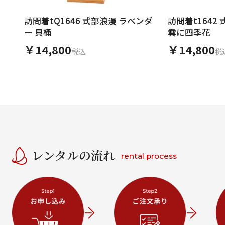
訪問着tQ1646 式部浪漫 ラベンダ
訪問着t1642
ー 貝桶
雲に四季花
￥14,800
￥14,800
税込
税
レンタルの流れ
rental process