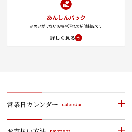
あんしんパック
※思いがけない破損や汚れの補償制度です
詳しく見る
営業日カレンダー
calendar
2026年8月
2026年9月
お支払い方法
payment
日
月
火
水
木
金
土