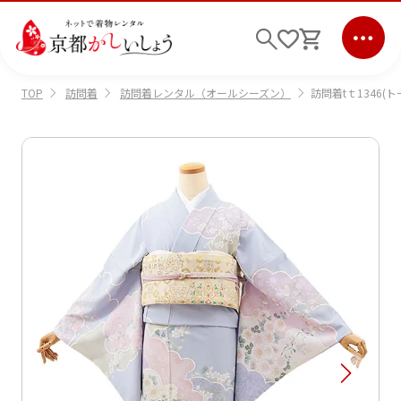
訪問着
訪問着レンタル（オールシーズン）
訪問着tｔ1346(
TOP
ログイン
会員登録
キーワード検索
商品から選ぶ
検索
ご利用ガイド
サポート
条件検索
会社情報