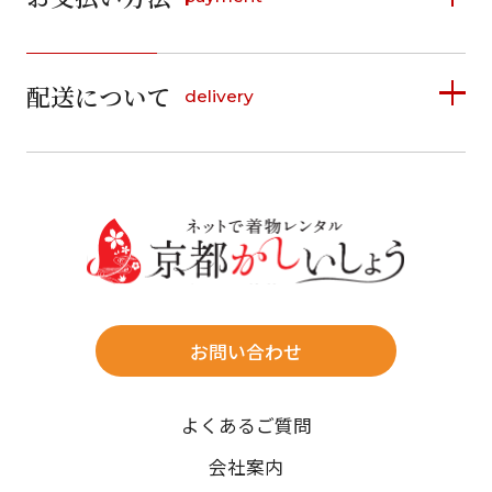
日
月
火
水
木
金
土
1
1
2
3
4
5
詳しく見る
2
3
4
5
6
7
8
6
7
8
9
10
11
12
9
10
11
12
13
14
15
配送について
delivery
お支払い方法は、クレジットカード、代金引換、
13
14
15
16
17
18
19
16
17
18
19
20
21
22
料金後払い（コンビニ・銀行・郵便局）がご利用いただ
20
21
22
23
24
25
26
23
24
25
26
27
28
29
けます。
詳しく見る
27
28
29
30
30
31
送料
店休日
往復送料無料
※北海道・沖縄・離島は往復送料3,300円(送料×個数)
式場やホテルへの直送も承ります。
お問い合わせ
時間指定
よくあるご質問
午前中/14~16時/16~18時/18~20時/19~21時
ご注文の際にご指定ください。
会社案内