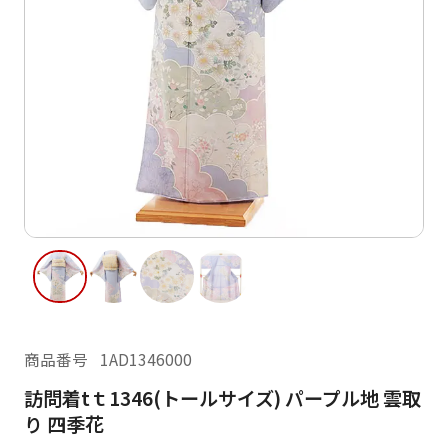
ご利用日
ご利用日を選択してください
レンタルの流れ
2026年8月
閲覧履歴
日
月
火
水
木
金
土
日
月
1
2
3
4
5
6
7
8
6
7
13
14
15
9
10
11
12
13
14
16
17
18
19
20
21
22
20
21
23
24
25
26
27
28
29
27
28
商品番号
1AD1346000
30
31
訪問着tｔ1346(トールサイズ) パープル地 雲取
現在選択しているご利用日
り 四季花