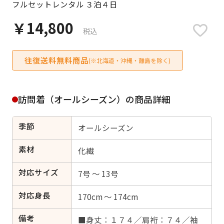
フルセットレンタル ３泊４日
日付をリセット
￥14,800
税込
往復送料無料商品
ご利用される方
(※北海道・沖縄・離島を除く)
ご利用される対象の方を選択してください
訪問着（オールシーズン）の商品詳細
季節
オールシーズン
女性
男性
女の子
男の子
素材
化繊
対応サイズ
7号 ～ 13号
対応身長
キャンセル
検索する
170cm ～ 174cm
備考
■身丈：１７４／肩裄：７４／袖