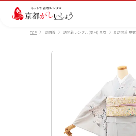
訪問着
訪問着レンタル(夏用) 単衣
夏訪問着 単衣 
TOP
カテゴリから選ぶ
汚
注文情報のご確認
会社案内
あ
レ
掲
損・
ん
ビ
載
破
し
ュ
画
産
七
訪
振
損・
ん
ー
像
着
五
問
袖
クリ
パ
の
に
三
着
ーニ
ッ
書
つ
ング
ク
き
い
につ
に
方
て
いて
つ
に
い
つ
て
い
て