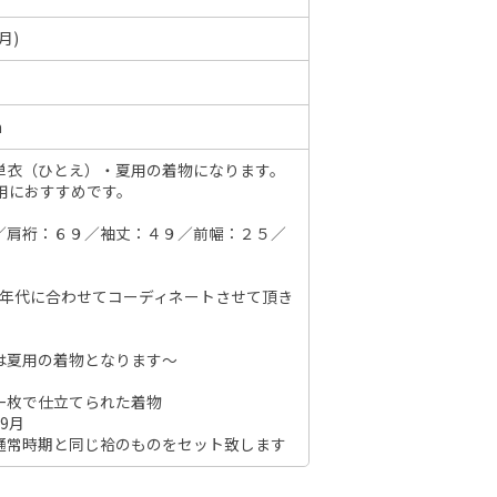
月)
6年10月
2026年11月
m
水
木
金
土
日
月
火
水
木
金
土
日
単衣（ひとえ）・夏用の着物になります。
1
2
3
用におすすめです。
1
2
3
4
5
6
7
7
8
9
10
8
9
10
11
12
13
14
6
／肩裄：６９／袖丈：４９／前幅：２５／
14
15
16
17
15
16
17
18
19
20
21
13
21
22
23
24
、年代に合わせてコーディネートさせて頂き
22
23
24
25
26
27
28
20
28
29
30
31
29
30
27
は夏用の着物となります～
一枚で仕立てられた着物
9月
通常時期と同じ袷のものをセット致します