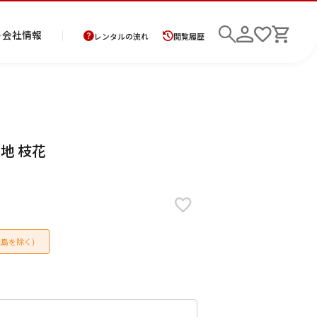
ト
会社情報
レンタルの流れ
閲覧履歴
商
お
レ
レ
初
ー地 枝花
品
支
ン
ン
め
の
払
タ
タ
て
二
花
紋
メ
モ
ご
方
ル
ル
の
部
嫁
服
ン
ー
検索
返
法
ご
ご
方
式
衣
ズ
ニ
却
に
利
利
へ
着
裳
ア
ン
に
つ
用
用
物
ン
グ
つ
い
案
の
サ
島を除く)
い
て
内
流
ン
て
れ
ブ
ル
細