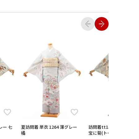
夏訪問着 単衣 1264 薄グレー
訪問着tt1568 紅一点 グレー 七
橘
宝に菊(トールサイズ)