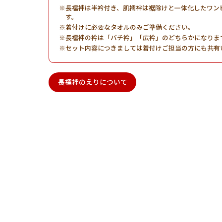
長襦袢は半衿付き、肌襦袢は裾除けと一体化したワン
す。
着付けに必要なタオルのみご準備ください。
長襦袢の衿は「バチ衿」「広衿」のどちらかになりま
セット内容につきましては着付けご担当の方にも共有
長襦袢のえりについて