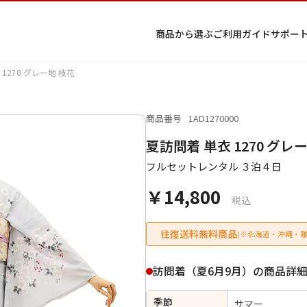
商品から選ぶ
ご利用ガイド
サポー
1270 グレー地 枝花
商品番号
1AD1270000
プ
着物
七五
返
特
キーワード検索
夏訪問着 単衣 1270 グレ
ラ
レン
三レ
品・
定
イ
タル
ンタ
交
商
留
色
色
ジュ
女
小
フルセットレンタル ３泊４日
バ
Q&A
ル
換・
取
袖
留
無
ニア
袴
紋
シ
Q&A
キャ
引
袖
地
袴・
￥14,800
ー
ンセ
法
着物
税込
ポ
ルに
に
リ
つい
基
往復送料無料商品
(※北海道・沖縄・離
シ
て
づ
ー
く
表
条件検索
訪問着（夏6月9月）の商品詳
示
季節
サマー