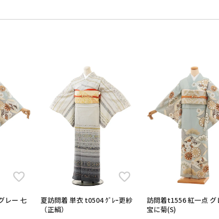
夏訪問着 単衣 t0504 ｸﾞﾚｰ更紗
訪問着t1556 紅一点 グレー 七
（正絹）
宝に菊(S)