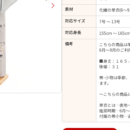
択してください
素材
化繊の単衣(6～9
対応サイズ
7号 ～ 13号
2026年9月
202
対応身長
155cm ～ 165c
金
土
日
月
火
日
月
火
水
木
金
土
備考
こちらの商品は
1
6月～9月のご利
1
2
3
4
5
4
5
6
7
8
6
7
8
9
10
11
12
■身丈：１６５
14
15
11
12
13
後幅：３１
13
14
15
16
17
18
19
21
22
18
19
20
帯･小物は季節
20
21
22
23
24
25
26
ます。
28
29
25
26
27
27
28
29
30
～こちらの商品
単衣とは…表地
推奨時期…6月～
日付をリセット
現在選択しているご利用日
付属の帯小物…