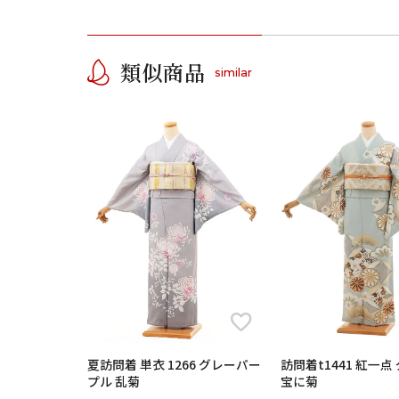
類似商品
similar
夏訪問着 単衣 1266 グレーパー
訪問着t1441 紅一点 グレー 七
プル 乱菊
宝に菊