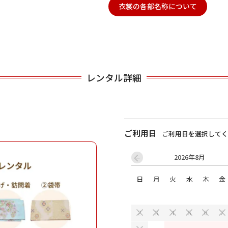
衣裳の各部名称について
用される対象の方を選択してください
レンタル詳細
ご利用日
ご利用日を選択してく
男性
女の子
2026年8月
日
月
火
水
木
金
キャンセル
検索する
2
3
4
5
6
7