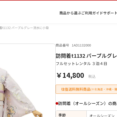
商品から選ぶ
ご利用ガイド
サポー
着t1132 パープルグレー流水に小菊
商品番号
1AD1132000
プ
着物
七五
返
特
キーワード検索
訪問着t1132 パープル
ラ
レン
三レ
品・
定
イ
タル
ンタ
交
商
留
色
色
ジュ
女
小
フルセットレンタル ３泊４日
バ
Q&A
ル
換・
取
袖
留
無
ニア
袴
紋
シ
Q&A
キャ
引
袖
地
袴・
￥14,800
ー
ンセ
法
着物
税込
ポ
ルに
に
リ
つい
基
往復送料無料商品
(※北海道・沖縄・離
シ
て
づ
ー
く
表
条件検索
訪問着（オールシーズン）の商
示
季節
オールシーズン