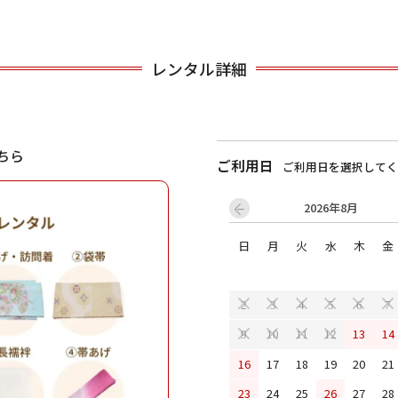
用される対象の方を選択してください
レンタル詳細
ちら
ご利用日
ご利用日を選択してく
2026年8月
日
月
火
水
木
金
男性
女の子
2
3
4
5
6
7
13
14
9
10
11
12
キャンセル
検索する
16
17
18
19
20
21
23
24
25
26
27
28