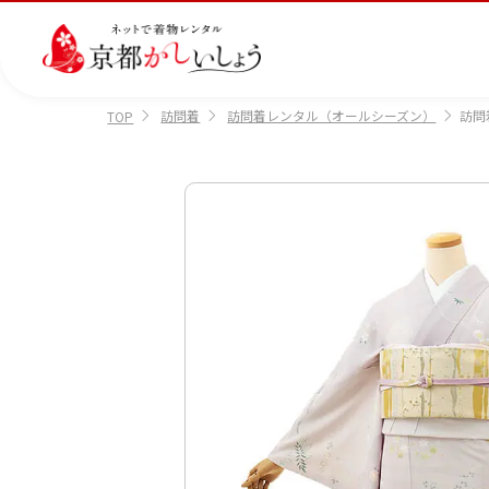
訪問着
訪問着レンタル（オールシーズン）
訪問
TOP
カテゴリから選ぶ
汚
注文情報のご確認
会社案内
あ
レ
掲
損・
ん
ビ
載
破
し
ュ
画
産
七
訪
振
損・
ん
ー
像
着
五
問
袖
クリ
パ
の
に
三
着
ーニ
ッ
書
つ
ング
ク
き
い
につ
に
方
て
いて
つ
に
い
つ
て
い
て