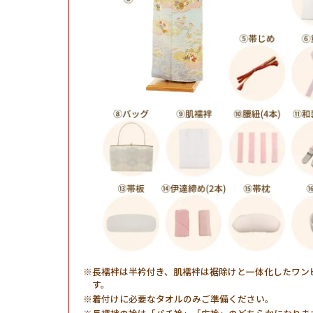
長襦袢は半衿付き、肌襦袢は裾除けと一体化したワン
す。
着付けに必要なタオルのみご準備ください。