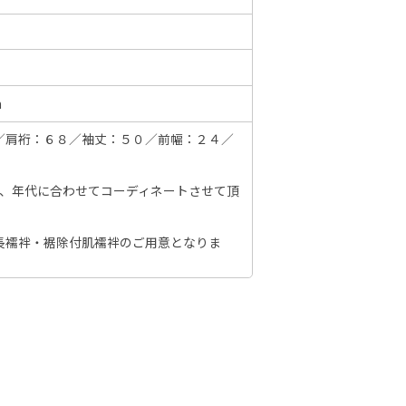
6年10月
2026年11月
m
水
木
金
土
日
月
火
水
木
金
土
日
／肩裄：６８／袖丈：５０／前幅：２４／
1
2
3
1
2
3
4
5
6
7
7
8
9
10
8
9
10
11
12
13
14
6
節、年代に合わせてコーディネートさせて頂
14
15
16
17
15
16
17
18
19
20
21
13
21
22
23
24
長襦袢・裾除付肌襦袢のご用意となりま
22
23
24
25
26
27
28
20
28
29
30
31
29
30
27