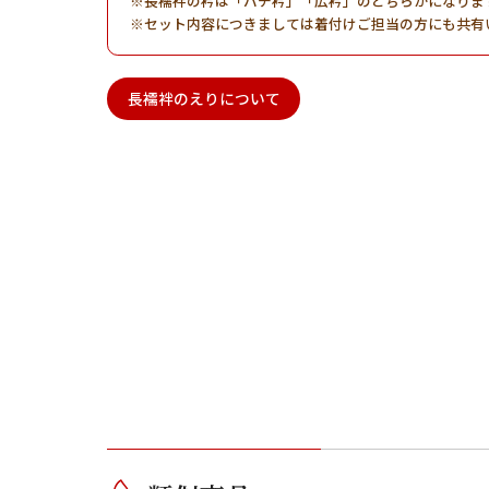
長襦袢の衿は「バチ衿」「広衿」のどちらかになりま
セット内容につきましては着付けご担当の方にも共有
長襦袢のえりについて