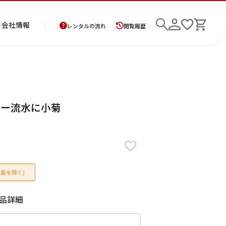
ト
会社情報
レンタルの流れ
閲覧履歴
商
お
レ
レ
初
グレー流水に小菊
品
支
ン
ン
め
の
払
タ
タ
て
二
花
紋
メ
モ
ご
方
ル
ル
の
部
嫁
服
ン
ー
検索
返
法
ご
ご
方
式
衣
ズ
ニ
却
に
利
利
へ
着
裳
ア
ン
に
つ
用
用
物
ン
グ
つ
い
案
の
サ
島を除く)
い
て
内
流
ン
て
れ
ブ
ル
品詳細