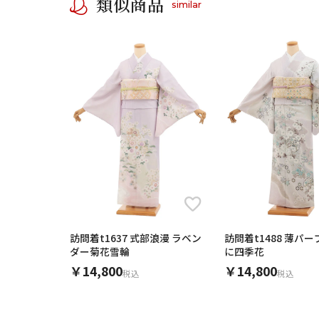
類似商品
similar
訪問着t1637 式部浪漫 ラベン
訪問着t1488 薄パー
ダー菊花雪輪
に四季花
￥14,800
￥14,800
税込
税込