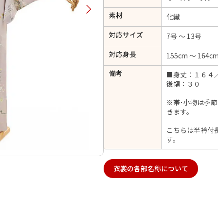
択してください
素材
化繊
対応サイズ
7号 ～ 13号
2026年9月
202
対応身長
155cm ～ 164c
金
土
日
月
火
日
月
火
水
木
金
土
備考
■身丈：１６４
1
後幅：３０
1
2
3
4
5
4
5
6
7
8
6
7
8
9
10
11
12
※帯･小物は季
14
15
11
12
13
きます。
13
14
15
16
17
18
19
21
22
18
19
20
こちらは半衿付
20
21
22
23
24
25
26
す。
28
29
25
26
27
27
28
29
30
衣裳の各部名称について
日付をリセット
現在選択しているご利用日