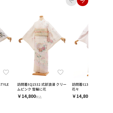
TYLE
訪問着tQ1532 式部浪漫 クリー
訪問着t1319 式部浪漫 薄
ムピンク 雪輪に花
花々
￥14,800
￥14,800
税込
税込