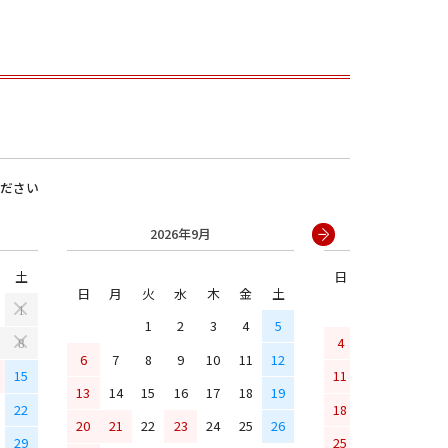
ださい
2026年9月
2026年
土
日
月
火
水
男の子
日
月
火
水
木
金
土
1
1
2
3
4
5
4
5
6
7
8
6
7
8
9
10
11
12
15
11
12
13
14
13
14
15
16
17
18
19
22
18
19
20
21
20
21
22
23
24
25
26
29
25
26
27
28