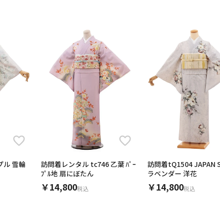
プル 雪輪
訪問着レンタル tc746 乙葉 ﾊﾟｰ
訪問着tQ1504 JAPAN S
ﾌﾟﾙ地 扇にぼたん
ラベンダー 洋花
￥14,800
￥14,800
税込
税込