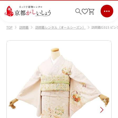
訪問着
訪問着レンタル（オールシーズン）
訪問着t1015 ピ
TOP
ログイン
会員登録
キーワード検索
商品から選ぶ
検索
ご利用ガイド
サポート
条件検索
会社情報