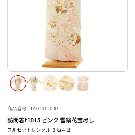
ご利用日
ご利用日を選択してください
レンタルの流れ
2026年8月
閲覧履歴
日
月
火
水
木
金
土
日
月
1
2
3
4
5
6
7
8
6
7
13
14
15
9
10
11
12
13
14
16
17
18
19
20
21
22
20
21
23
24
25
26
27
28
29
27
28
商品番号
1AD1015000
30
31
訪問着t1015 ピンク 雪輪花宝尽し
現在選択しているご利用日
フルセットレンタル ３泊４日