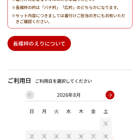
長襦袢の衿は「バチ衿」「広衿」のどちらかになります。
セット内容につきましては着付けご担当の方にも共有いただ
きご確認ください。
長襦袢のえりについて
ご利用日
ご利用日を選択してください
2026年8月
日
月
火
水
木
金
土
日
月
1
2
3
4
5
6
7
8