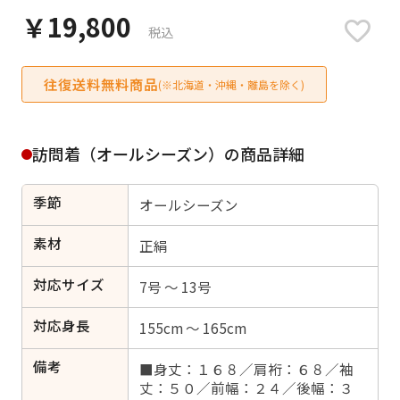
日付をリセット
￥19,800
税込
往復送料無料商品
(※北海道・沖縄・離島を除く)
ご利用される方
ご利用される対象の方を選択してください
訪問着（オールシーズン）の商品詳細
季節
オールシーズン
素材
正絹
女性
男性
女の子
男の子
対応サイズ
7号 ～ 13号
対応身長
155cm ～ 165cm
キャンセル
検索する
備考
■身丈：１６８／肩裄：６８／袖
丈：５０／前幅：２４／後幅：３