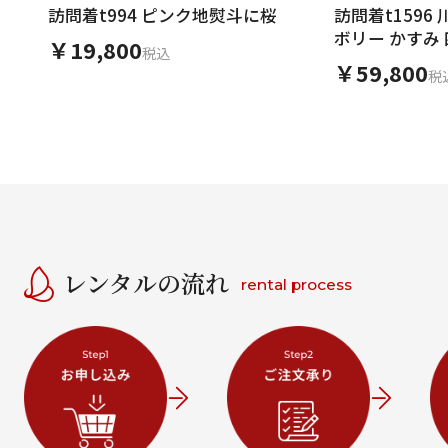
訪問着t994 ピンク地熨斗に桜
訪問着t1596
ボリー かすみ
￥19,800
税込
￥59,800
税
レンタルの流れ
rental process