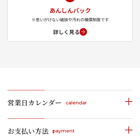
あんしんパック
※思いがけない破損や汚れの補償制度です
詳しく見る
営業日カレンダー
calendar
2026年8月
2026年9月
お支払い方法
payment
日
月
火
水
木
金
土
日
月
火
水
木
金
土
1