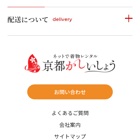
1
2
3
4
5
詳しく見る
2
3
4
5
6
7
8
6
7
8
9
10
11
12
9
10
11
12
13
14
15
配送について
delivery
お支払い方法は、クレジットカード、代金引換、
13
14
15
16
17
18
19
16
17
18
19
20
21
22
料金後払い（コンビニ・銀行・郵便局）がご利用いただ
20
21
22
23
24
25
26
23
24
25
26
27
28
29
けます。
詳しく見る
27
28
29
30
30
31
送料
店休日
往復送料無料
※北海道・沖縄・離島は往復送料3,300円(送料×個数)
式場やホテルへの直送も承ります。
お問い合わせ
時間指定
よくあるご質問
午前中/14~16時/16~18時/18~20時/19~21時
ご注文の際にご指定ください。
会社案内
※天候や、交通事情によりご希望のお届け日・お届け時間に添
サイトマップ