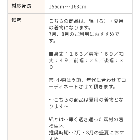
対応身長
155cm ～ 163cm
備考
こちらの商品は、絽（ろ）・夏用
の着物になります。
7月、8月のご利用におすすめで
す。
■身丈：１６３／肩裄：６９／袖
丈：４９／前幅：２５／後幅：３
０
帯･小物は季節、年代に合わせてコ
ーディネートさせて頂きます。
～こちらの商品は夏用の着物とな
ります～
絽とは…薄く透き通った素材の着
物生地
推奨時期…7月・8月の盛夏におす
すめ