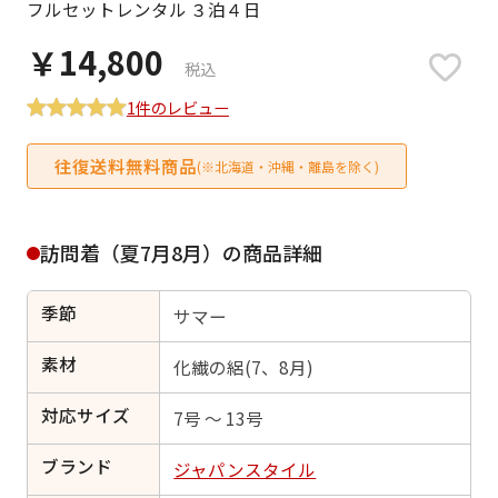
フルセットレンタル ３泊４日
日付をリセット
￥14,800
税込
1件のレビュー
ご利用される方
ご利用される対象の方を選択してください
往復送料無料商品
(※北海道・沖縄・離島を除く)
訪問着（夏7月8月）の商品詳細
季節
サマー
女性
男性
女の子
男の子
素材
化繊の絽(7、8月)
対応サイズ
7号 ～ 13号
キャンセル
検索する
ブランド
ジャパンスタイル