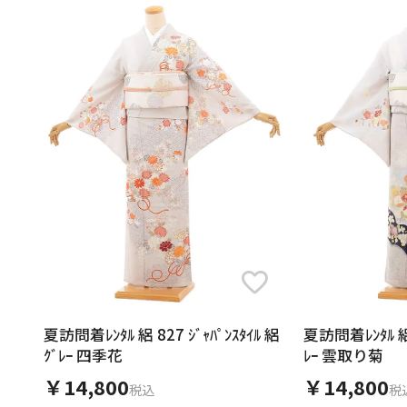
夏訪問着ﾚﾝﾀﾙ 絽 827 ｼﾞｬﾊﾟﾝｽﾀｲﾙ 絽
夏訪問着ﾚﾝﾀﾙ 絽 8
ｸﾞﾚｰ 四季花
ﾚｰ 雲取り菊
￥14,800
￥14,800
税込
税