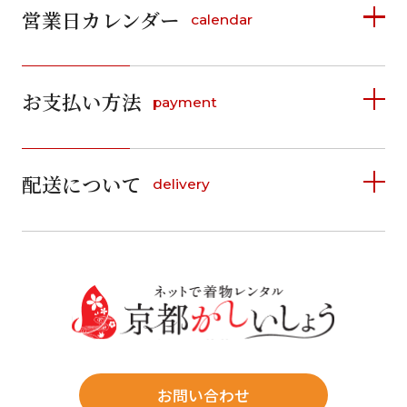
営業日カレンダー
calendar
2026年8月
2026年9月
お支払い方法
payment
日
月
火
水
木
金
土
日
月
火
水
木
金
土
1
1
2
3
4
5
詳しく見る
2
3
4
5
6
7
8
6
7
8
9
10
11
12
9
10
11
12
13
14
15
配送について
delivery
お支払い方法は、クレジットカード、代金引換、
13
14
15
16
17
18
19
16
17
18
19
20
21
22
料金後払い（コンビニ・銀行・郵便局）がご利用いただ
20
21
22
23
24
25
26
23
24
25
26
27
28
29
けます。
詳しく見る
27
28
29
30
30
31
送料
店休日
往復送料無料
※北海道・沖縄・離島は往復送料3,300円(送料×個数)
式場やホテルへの直送も承ります。
お問い合わせ