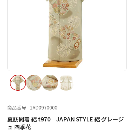
ご利用日
ご利用日を選択してください
レンタルの流れ
2026年8月
閲覧履歴
日
月
火
水
木
金
土
日
月
1
2
3
4
5
6
7
8
6
7
12
13
14
15
9
10
11
13
14
16
17
18
19
20
21
22
20
21
23
24
25
26
27
28
29
27
28
商品番号
1AD0970000
30
31
夏訪問着 絽 t970 JAPAN STYLE 絽 グレージ
現在選択しているご利用日
ュ 四季花