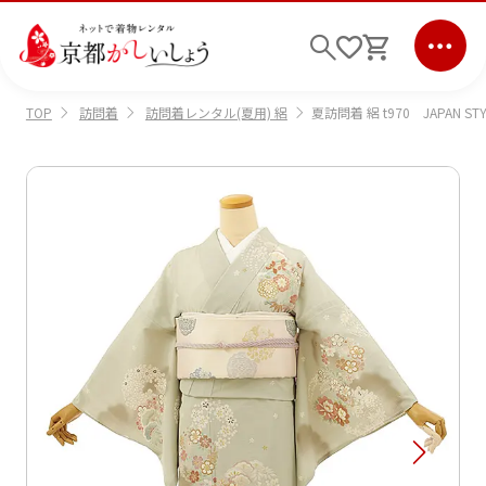
訪問着
訪問着レンタル(夏用) 絽
夏訪問着 絽 t970 JAPAN S
TOP
ログイン
会員登録
キーワード検索
商品から選ぶ
検索
ご利用ガイド
サポート
条件検索
会社情報