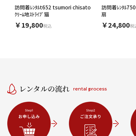
訪問着ﾚﾝﾀﾙt652 tsumori chisato
訪問着ﾚﾝﾀﾙ750
ｸﾘｰﾑ地ｽﾄﾗｲﾌﾟ猫
扇
￥19,800
￥24,800
税込
税
レンタルの流れ
rental process