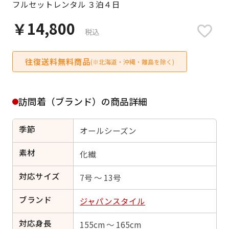
フルセットレンタル ３泊４日
日付をリセット
￥14,800
税込
往復送料無料商品
ご利用される方
(※北海道・沖縄・離島を除く)
ご利用される対象の方を選択してください
訪問着（ブランド）の商品詳細
季節
オールシーズン
女性
男性
女の子
男の子
素材
化繊
対応サイズ
7号 ～ 13号
ブランド
キャンセル
検索する
ジャパンスタイル
対応身長
155cm ～ 165cm