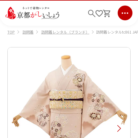
訪問着
訪問着レンタル（ブランド）
訪問着レンタルtc861 JA
TOP
ログイン
会員登録
キーワード検索
商品から選ぶ
検索
ご利用ガイド
サポート
条件検索
会社情報