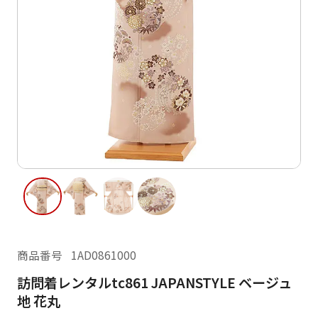
ご利用日
ご利用日を選択してください
レンタルの流れ
2026年8月
閲覧履歴
日
月
火
水
木
金
土
日
月
1
2
3
4
5
6
7
8
6
7
12
13
14
15
9
10
11
13
14
16
17
18
19
20
21
22
20
21
23
24
25
26
27
28
29
27
28
商品番号
1AD0861000
30
31
訪問着レンタルtc861 JAPANSTYLE ベージュ
現在選択しているご利用日
地 花丸