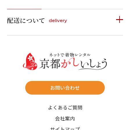
1
1
2
3
4
5
詳しく見る
2
3
4
5
6
7
8
6
7
8
9
10
11
12
9
10
11
12
13
14
15
配送について
delivery
お支払い方法は、クレジットカード、代金引換、
13
14
15
16
17
18
19
16
17
18
19
20
21
22
料金後払い（コンビニ・銀行・郵便局）がご利用いただ
20
21
22
23
24
25
26
23
24
25
26
27
28
29
けます。
詳しく見る
27
28
29
30
30
31
送料
店休日
往復送料無料
※北海道・沖縄・離島は往復送料3,300円(送料×個数)
式場やホテルへの直送も承ります。
お問い合わせ
時間指定
よくあるご質問
午前中/14~16時/16~18時/18~20時/19~21時
ご注文の際にご指定ください。
会社案内
※天候や、交通事情によりご希望のお届け日・お届け時間に添
サイトマップ