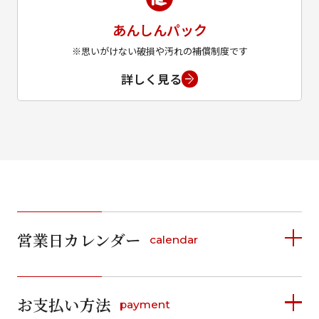
あんしんパック
※思いがけない破損や汚れの補償制度です
詳しく見る
営業日カレンダー
calendar
2026年8月
2026年9月
お支払い方法
payment
日
月
火
水
木
金
土
日
月
火
水
木
金
土