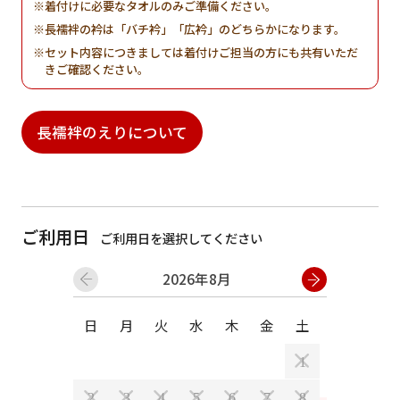
着付けに必要なタオルのみご準備ください。
長襦袢の衿は「バチ衿」「広衿」のどちらかになります。
セット内容につきましては着付けご担当の方にも共有いただ
きご確認ください。
長襦袢のえりについて
ご利用日
ご利用日を選択してください
2026年8月
日
月
火
水
木
金
土
日
月
1
2
3
4
5
6
7
8