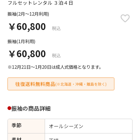
フルセットレンタル ３泊４日
日付をリセット
振袖(2月～12月利用)
￥60,800
税込
ご利用される方
ご利用される対象の方を選択してください
振袖(1月利用)
￥60,800
税込
※12月21日～1月20日は成人式価格となります。
往復送料無料商品
(※北海道・沖縄・離島を除く)
女性
男性
女の子
男の子
振袖の商品詳細
キャンセル
検索する
季節
オールシーズン
素材