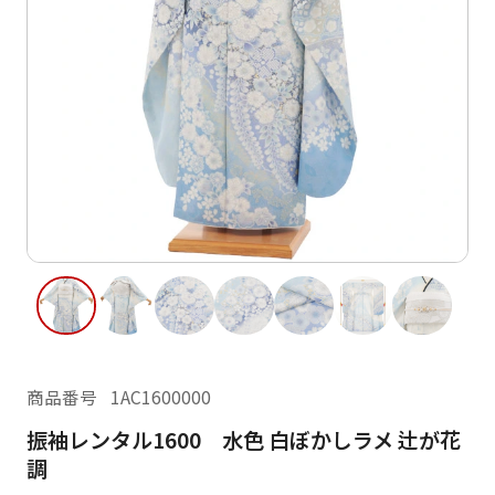
ご利用日
ご利用日を選択してください
レンタルの流れ
2026年8月
閲覧履歴
日
月
火
水
木
金
土
日
月
1
2
3
4
5
6
7
8
6
7
15
9
10
11
12
13
14
13
14
16
17
18
19
20
21
22
20
21
23
24
25
26
27
28
29
27
28
商品番号
1AC1600000
30
31
振袖レンタル1600 水色 白ぼかしラメ 辻が花
現在選択しているご利用日
調