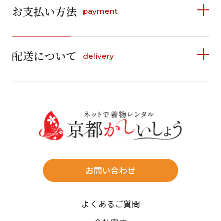
お支払い方法
payment
日
月
火
水
木
金
土
日
月
火
水
木
金
土
1
1
2
3
4
5
詳しく見る
2
3
4
5
6
7
8
6
7
8
9
10
11
12
9
10
11
12
13
14
15
配送について
delivery
お支払い方法は、クレジットカード、代金引換、
13
14
15
16
17
18
19
16
17
18
19
20
21
22
料金後払い（コンビニ・銀行・郵便局）がご利用いただ
20
21
22
23
24
25
26
23
24
25
26
27
28
29
けます。
詳しく見る
27
28
29
30
30
31
送料
店休日
往復送料無料
※北海道・沖縄・離島は往復送料3,300円(送料×個数)
式場やホテルへの直送も承ります。
お問い合わせ
時間指定
よくあるご質問
午前中/14~16時/16~18時/18~20時/19~21時
ご注文の際にご指定ください。