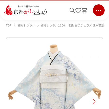
振袖レンタル
振袖レンタル1600 水色 白ぼかしラメ 辻が花調
TOP
ログイン
会員登録
キーワード検索
商品から選ぶ
検索
ご利用ガイド
サポート
条件検索
会社情報