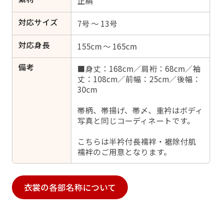
正絹
対応サイズ
7号 ～ 13号
対応身長
155cm ～ 165cm
備考
■身丈：168cm／肩裄：68cm／袖
丈：108cm／前幅：25cm／後幅：
30cm
帯柄、帯揚げ、帯〆、重衿はボディ
写真と同じコーディネートです。
こちらは半衿付長襦袢・裾除付肌
襦袢のご用意となります。
衣裳の各部名称について