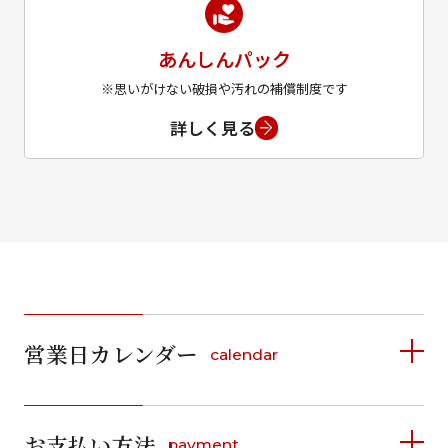
あんしんパック
※思いがけない破損や汚れの補償制度です
詳しく見る
営業日カレンダー
calendar
2026年8月
2026年9月
お支払い方法
payment
日
月
火
水
木
金
土