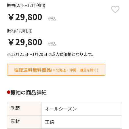
日付をリセット
振袖(2月～12月利用)
￥29,800
税込
振袖(1月利用)
ご利用される方
ご利用される対象の方を選択してください
￥29,800
税込
※12月21日～1月20日は成人式価格となります。
往復送料無料商品
(※北海道・沖縄・離島を除く)
女性
男性
女の子
男の子
振袖の商品詳細
季節
オールシーズン
キャンセル
検索する
素材
正絹