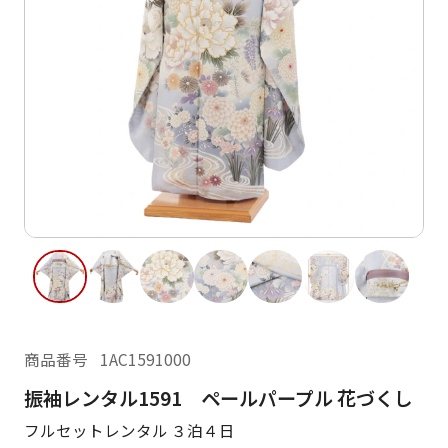
ご利用日
ご利用日を選択してください
レンタルの流れ
2026年8月
閲覧履歴
日
月
火
水
木
金
土
日
月
1
2
3
4
5
6
7
8
6
7
10
11
12
13
14
15
9
13
14
16
17
18
19
20
21
22
20
21
23
24
25
26
27
28
29
27
28
商品番号
1AC1591000
30
31
振袖レンタル1591 ペールパープル 花づくし
現在選択しているご利用日
フルセットレンタル ３泊４日