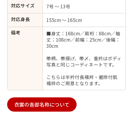
対応サイズ
7号 ～ 13号
対応身長
155cm ～ 165cm
備考
■身丈：168cm／肩裄：68cm／袖
丈：108cm／前幅：25cm／後幅：
30cm
帯柄、帯揚げ、帯〆、重衿はボディ
写真と同じコーディネートです。
こちらは半衿付長襦袢・裾除付肌
襦袢のご用意となります。
衣裳の各部名称について