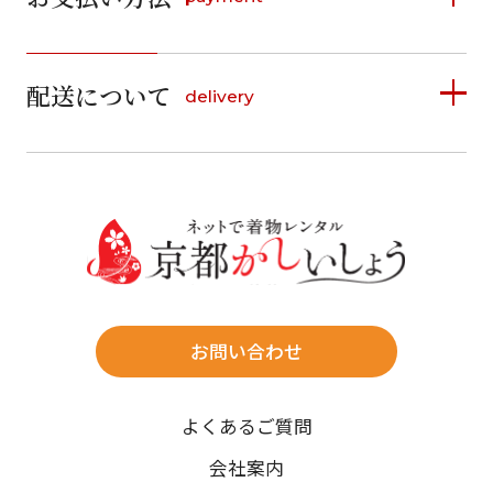
日
月
火
水
木
金
土
1
1
2
3
4
5
詳しく見る
2
3
4
5
6
7
8
6
7
8
9
10
11
12
9
10
11
12
13
14
15
配送について
delivery
お支払い方法は、クレジットカード、代金引換、
13
14
15
16
17
18
19
16
17
18
19
20
21
22
料金後払い（コンビニ・銀行・郵便局）がご利用いただ
20
21
22
23
24
25
26
23
24
25
26
27
28
29
けます。
詳しく見る
27
28
29
30
30
31
送料
店休日
往復送料無料
※北海道・沖縄・離島は往復送料3,300円(送料×個数)
式場やホテルへの直送も承ります。
お問い合わせ
時間指定
よくあるご質問
午前中/14~16時/16~18時/18~20時/19~21時
ご注文の際にご指定ください。
会社案内