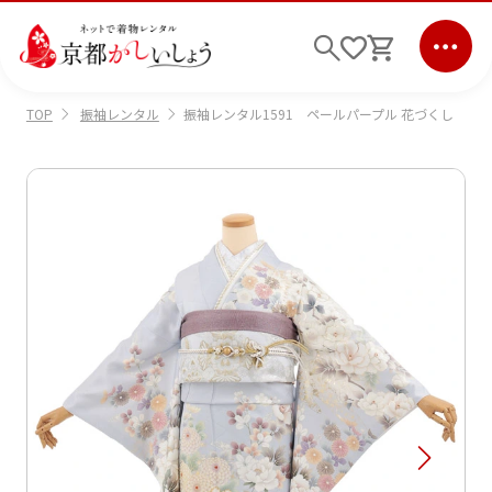
振袖レンタル
振袖レンタル1591 ペールパープル 花づくし
TOP
ログイン
会員登録
キーワード検索
商品から選ぶ
検索
ご利用ガイド
サポート
条件検索
会社情報