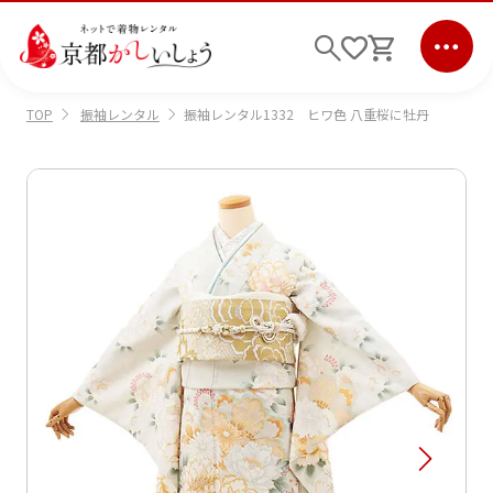
振袖レンタル
振袖レンタル1332 ヒワ色 八重桜に牡丹
TOP
ログイン
会員登録
キーワード検索
商品から選ぶ
検索
ご利用ガイド
サポート
条件検索
会社情報