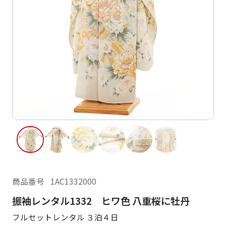
ご利用日
ご利用日を選択してください
レンタルの流れ
2026年8月
閲覧履歴
日
月
火
水
木
金
土
日
月
1
2
3
4
5
6
7
8
6
7
11
12
13
14
15
9
10
13
14
16
17
18
19
20
21
22
20
21
23
24
25
26
27
28
29
27
28
商品番号
1AC1332000
30
31
振袖レンタル1332 ヒワ色 八重桜に牡丹
現在選択しているご利用日
フルセットレンタル ３泊４日