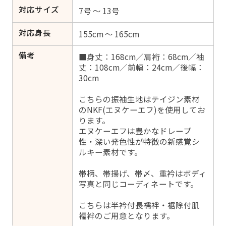
対応サイズ
7号 ～ 13号
対応身長
155cm ～ 165cm
備考
■身丈：168cm／肩裄：68cm／袖
丈：108cm／前幅：24cm／後幅：
30cm
こちらの振袖生地はテイジン素材
のNKF(エヌケーエフ)を使用してお
ります。
エヌケーエフは豊かなドレープ
性・深い発色性が特徴の新感覚シ
ルキー素材です。
帯柄、帯揚げ、帯〆、重衿はボディ
写真と同じコーディネートです。
こちらは半衿付長襦袢・裾除付肌
襦袢のご用意となります。