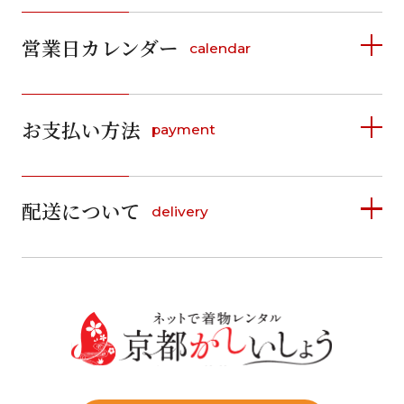
営業日カレンダー
calendar
2026年8月
2026年9月
お支払い方法
payment
日
月
火
水
木
金
土
日
月
火
水
木
金
土
1
1
2
3
4
5
詳しく見る
2
3
4
5
6
7
8
6
7
8
9
10
11
12
9
10
11
12
13
14
15
配送について
delivery
お支払い方法は、クレジットカード、代金引換、
13
14
15
16
17
18
19
16
17
18
19
20
21
22
料金後払い（コンビニ・銀行・郵便局）がご利用いただ
20
21
22
23
24
25
26
23
24
25
26
27
28
29
けます。
詳しく見る
27
28
29
30
30
31
送料
店休日
往復送料無料
※北海道・沖縄・離島は往復送料3,300円(送料×個数)
式場やホテルへの直送も承ります。