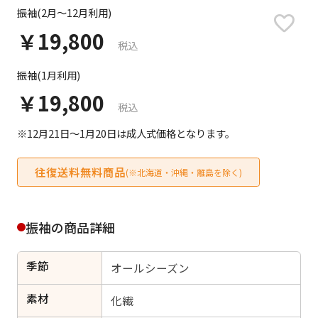
日付をリセット
振袖(2月～12月利用)
￥19,800
税込
振袖(1月利用)
ご利用される方
ご利用される対象の方を選択してください
￥19,800
税込
※12月21日～1月20日は成人式価格となります。
往復送料無料商品
(※北海道・沖縄・離島を除く)
女性
男性
女の子
男の子
振袖の商品詳細
季節
オールシーズン
キャンセル
検索する
素材
化繊