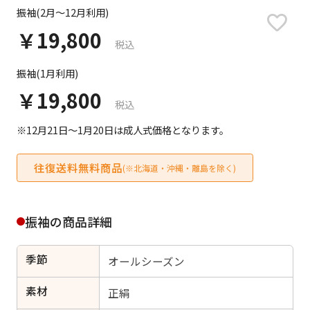
日付をリセット
振袖(2月～12月利用)
￥19,800
税込
振袖(1月利用)
ご利用される方
ご利用される対象の方を選択してください
￥19,800
税込
※12月21日～1月20日は成人式価格となります。
往復送料無料商品
(※北海道・沖縄・離島を除く)
女性
男性
女の子
男の子
振袖の商品詳細
季節
オールシーズン
キャンセル
検索する
素材
正絹