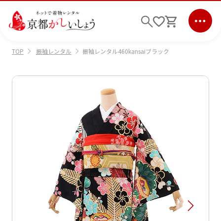
振袖レンタル
振袖レンタル460kansaiブラック
TOP
ログイン
会員登録
キーワード検索
商品から選ぶ
検索
ご利用ガイド
サポート
条件検索
会社情報