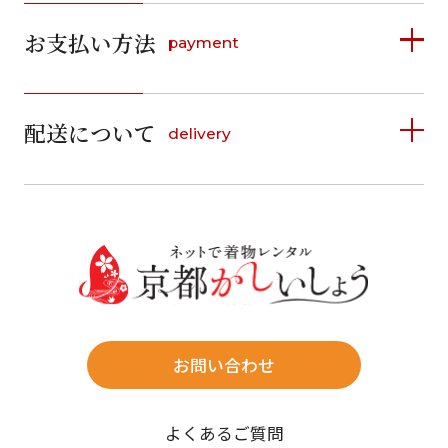
2026年8月
2026年9月
お支払い方法
payment
日
月
火
水
木
金
土
日
月
火
水
木
金
土
1
1
2
3
4
5
詳しく見る
2
3
4
5
6
7
8
6
7
8
9
10
11
12
9
10
11
12
13
14
15
配送について
delivery
お支払い方法は、クレジットカード、代金引換、
13
14
15
16
17
18
19
16
17
18
19
20
21
22
料金後払い（コンビニ・銀行・郵便局）がご利用いただ
20
21
22
23
24
25
26
23
24
25
26
27
28
29
けます。
詳しく見る
27
28
29
30
30
31
送料
店休日
往復送料無料
※北海道・沖縄・離島は往復送料3,300円(送料×個数)
式場やホテルへの直送も承ります。
お問い合わせ
時間指定
よくあるご質問
午前中/14~16時/16~18時/18~20時/19~21時