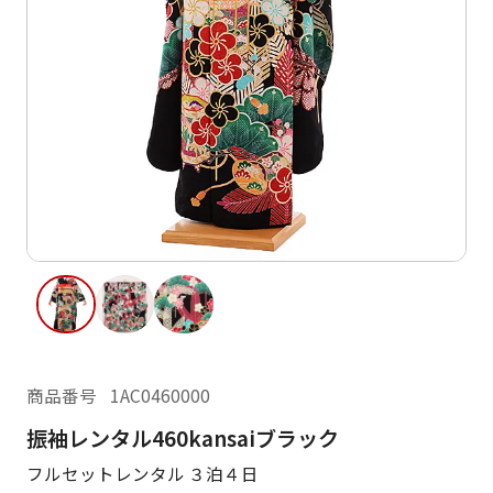
ご利用日
ご利用日を選択してください
レンタルの流れ
2026年8月
閲覧履歴
日
月
火
水
木
金
土
日
月
1
2
3
4
5
6
7
8
6
7
12
13
14
15
9
10
11
13
14
16
17
18
19
20
21
22
20
21
23
24
25
26
27
28
29
27
28
商品番号
1AC0460000
30
31
振袖レンタル460kansaiブラック
現在選択しているご利用日
フルセットレンタル ３泊４日