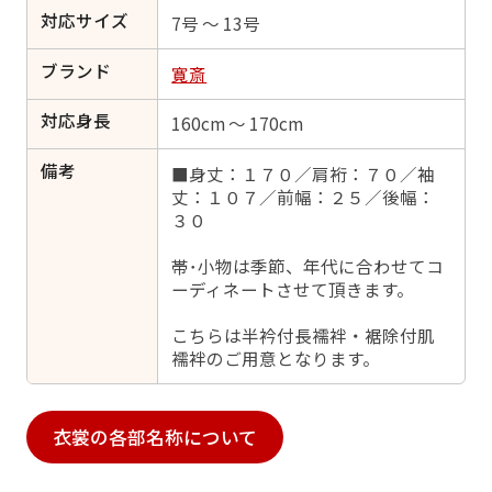
対応サイズ
7号 ～ 13号
ブランド
寛斎
対応身長
160cm ～ 170cm
備考
■身丈：１７０／肩裄：７０／袖
丈：１０７／前幅：２５／後幅：
３０
帯･小物は季節、年代に合わせてコ
ーディネートさせて頂きます。
こちらは半衿付長襦袢・裾除付肌
襦袢のご用意となります。
衣裳の各部名称について