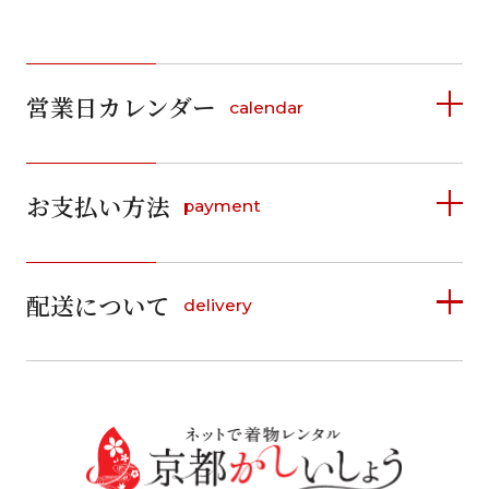
営業日カレンダー
calendar
2026年8月
2026年9月
お支払い方法
payment
日
月
火
水
木
金
土
日
月
火
水
木
金
土
1
1
2
3
4
5
詳しく見る
2
3
4
5
6
7
8
6
7
8
9
10
11
12
9
10
11
12
13
14
15
配送について
delivery
お支払い方法は、クレジットカード、代金引換、
13
14
15
16
17
18
19
16
17
18
19
20
21
22
料金後払い（コンビニ・銀行・郵便局）がご利用いただ
20
21
22
23
24
25
26
23
24
25
26
27
28
29
けます。
詳しく見る
27
28
29
30
30
31
送料
店休日
往復送料無料