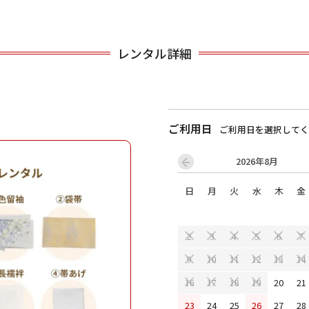
用される対象の方を選択してください
レンタル詳細
ご利用日
ご利用日を選択してく
2026年8月
日
月
火
水
木
金
男性
女の子
2
3
4
5
6
7
9
10
11
12
13
14
キャンセル
検索する
20
21
16
17
18
19
23
24
25
26
27
28