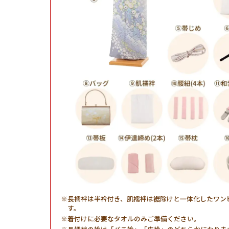
長襦袢は半衿付き、肌襦袢は裾除けと一体化したワン
す。
着付けに必要なタオルのみご準備ください。