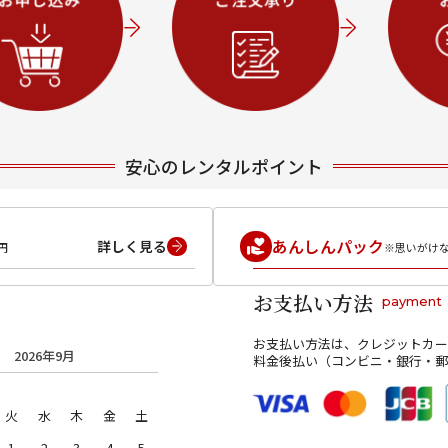
安心のレンタルポイント
あんしんパック
詳しく見る
円
※思いがけ
お支払い方法
payment
お支払い方法は、クレジットカー
2026年9月
料金後払い（コンビニ・銀行・郵
火
水
木
金
土
1
2
3
4
5