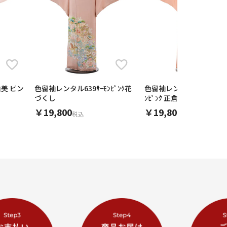
美 ピン
色留袖レンタル639ｻｰﾓﾝﾋﾟﾝｸ花
色留袖レンタル 741 京友禅 
づくし
ﾝﾋﾟﾝｸ 正倉院文様 天平浪
刺繍
￥19,800
￥19,800
税込
税込