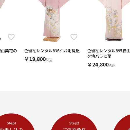
桂由美花の
色留袖レンタル636ﾋﾟﾝｸ地鳳凰
色留袖レンタル695桂由
ク地バラに蘭
￥19,800
税込
￥24,800
税込