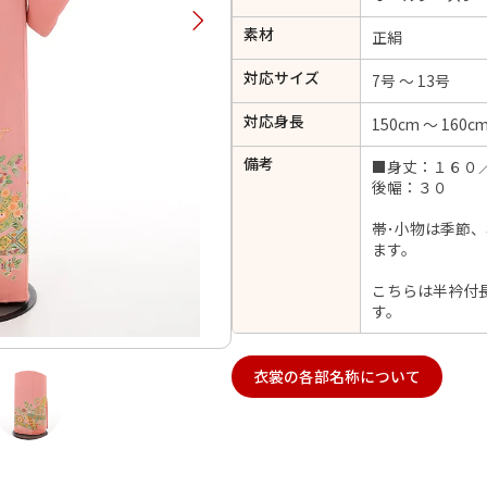
択してください
素材
正絹
対応サイズ
7号 ～ 13号
2026年9月
202
対応身長
150cm ～ 160c
金
土
日
月
火
日
月
火
水
木
金
土
備考
■身丈：１６０
1
後幅：３０
1
2
3
4
5
4
5
6
7
8
6
7
8
9
10
11
12
帯･小物は季節
14
15
11
12
13
ます。
13
14
15
16
17
18
19
21
22
18
19
20
こちらは半衿付
20
21
22
23
24
25
26
す。
28
29
25
26
27
27
28
29
30
衣裳の各部名称について
日付をリセット
現在選択しているご利用日