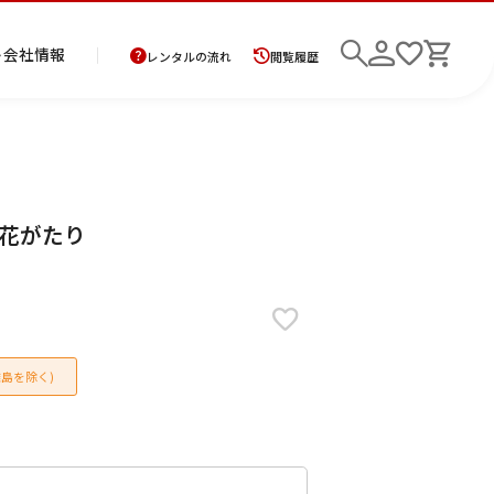
ト
会社情報
レンタルの流れ
閲覧履歴
商
お
レ
レ
初
地花がたり
品
支
ン
ン
め
の
払
タ
タ
て
二
花
紋
メ
モ
ご
方
ル
ル
の
部
嫁
服
ン
ー
検索
返
法
ご
ご
方
式
衣
ズ
ニ
却
に
利
利
へ
着
裳
ア
ン
に
つ
用
用
物
ン
グ
つ
い
案
の
サ
島を除く)
い
て
内
流
ン
て
れ
ブ
ル