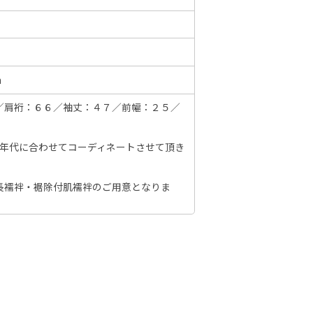
6年10月
2026年11月
m
水
木
金
土
日
月
火
水
木
金
土
日
／肩裄：６６／袖丈：４７／前幅：２５／
1
2
3
1
2
3
4
5
6
7
7
8
9
10
8
9
10
11
12
13
14
6
、年代に合わせてコーディネートさせて頂き
14
15
16
17
15
16
17
18
19
20
21
13
21
22
23
24
長襦袢・裾除付肌襦袢のご用意となりま
22
23
24
25
26
27
28
20
28
29
30
31
29
30
27