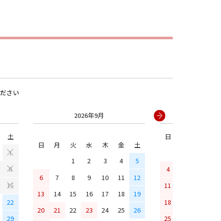
ださい
2026年9月
2026年
土
日
月
火
水
男の子
日
月
火
水
木
金
土
1
1
2
3
4
5
4
5
6
7
8
6
7
8
9
10
11
12
11
12
13
14
15
13
14
15
16
17
18
19
22
18
19
20
21
20
21
22
23
24
25
26
29
25
26
27
28