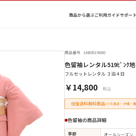
商品から選ぶ
ご利用ガイド
サポー
商品番号
1AB0519000
プ
着物
七五
返
特
キーワード検索
色留袖レンタル519ﾋﾟﾝｸ
ラ
レン
三レ
品・
定
イ
タル
ンタ
交
商
留
色
色
ジュ
女
小
フルセットレンタル ３泊４日
バ
Q&A
ル
換・
取
袖
留
無
ニア
袴
紋
シ
Q&A
キャ
引
袖
地
袴・
￥14,800
ー
ンセ
法
着物
税込
ポ
ルに
に
リ
つい
基
往復送料無料商品
(※北海道・沖縄・離
シ
て
づ
ー
く
表
条件検索
色留袖の商品詳細
示
季節
オールシーズン