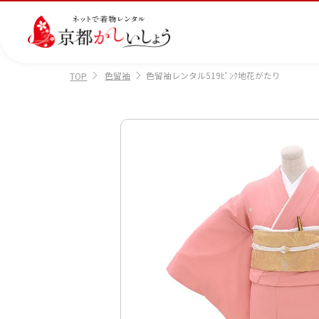
色留袖
色留袖レンタル519ﾋﾟﾝｸ地花がたり
TOP
カテゴリから選ぶ
汚
注文情報のご確認
会社案内
あ
レ
掲
損・
ん
ビ
載
破
し
ュ
画
産
七
訪
振
損・
ん
ー
像
着
五
問
袖
クリ
パ
の
に
三
着
ーニ
ッ
書
つ
ング
ク
き
い
につ
に
方
て
いて
つ
に
い
つ
て
い
て