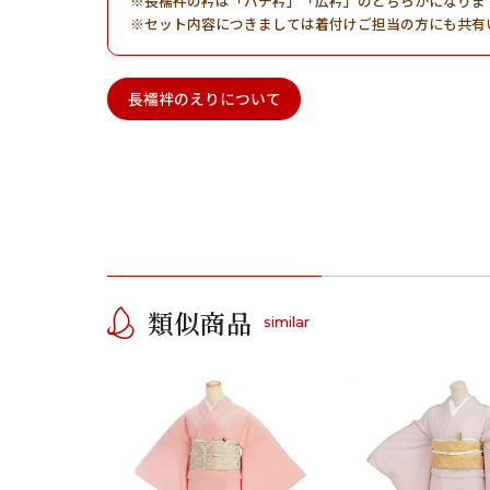
長襦袢の衿は「バチ衿」「広衿」のどちらかになりま
セット内容につきましては着付けご担当の方にも共有
長襦袢のえりについて
類似商品
similar