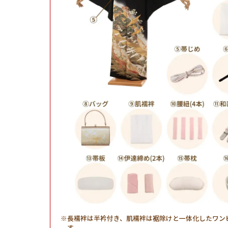
長襦袢は半衿付き、肌襦袢は裾除けと一体化したワン
す。