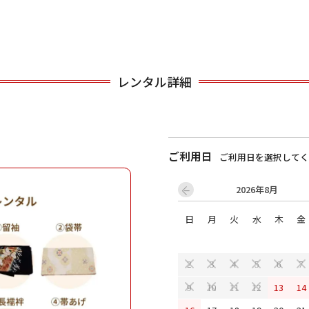
用される対象の方を選択してください
レンタル詳細
ご利用日
ご利用日を選択してく
2026年8月
男性
女の子
日
月
火
水
木
金
キャンセル
検索する
2
3
4
5
6
7
13
14
9
10
11
12