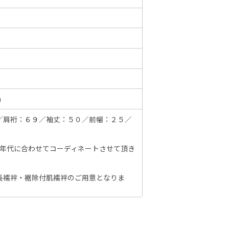
6年10月
2026年11月
水
木
金
土
日
月
火
水
木
金
土
日
1
2
3
1
2
3
4
5
6
7
7
8
9
10
m
8
9
10
11
12
13
14
6
14
15
16
17
／肩裄：６９／袖丈：５０／前幅：２５／
15
16
17
18
19
20
21
13
21
22
23
24
22
23
24
25
26
27
28
20
28
29
30
31
、年代に合わせてコーディネートさせて頂き
29
30
27
長襦袢・裾除付肌襦袢のご用意となりま