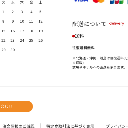
火
水
木
金
土
1
2
3
4
5
8
9
10
11
12
配送について
delivery
15
16
17
18
19
送料
22
23
24
25
26
往復送料無料
29
30
※北海道・沖縄・離島は往復送料3,3
×個数)
式場やホテルへの直送も承ります。
い合わせ
注文情報のご確認
特定商取引法に基づく表示
プライバシ