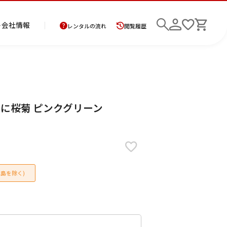
ト
会社情報
レンタルの流れ
閲覧履歴
商
お
レ
レ
初
 扇に桜菊 ピンクグリーン
品
支
ン
ン
め
の
払
タ
タ
て
二
花
紋
メ
モ
ご
方
ル
ル
の
部
嫁
服
ン
ー
検索
返
法
ご
ご
方
式
衣
ズ
ニ
却
に
利
利
へ
着
裳
ア
ン
に
つ
用
用
物
ン
グ
つ
い
案
の
サ
島を除く)
い
て
内
流
ン
て
れ
ブ
ル