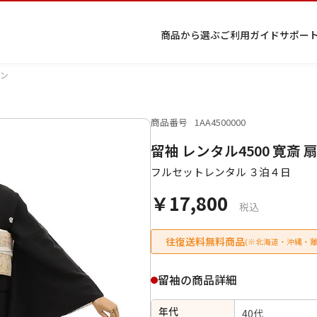
商品から選ぶ
ご利用ガイド
サポー
ーン
商品番号
1AA4500000
プ
着物
七五
返
特
キーワード検索
留袖 レンタル4500 寛斎
ラ
レン
三レ
品・
定
イ
タル
ンタ
交
商
留
色
色
ジュ
女
小
フルセットレンタル ３泊４日
バ
Q&A
ル
換・
取
袖
留
無
ニア
袴
紋
シ
Q&A
キャ
引
袖
地
袴・
￥17,800
ー
ンセ
法
着物
税込
ポ
ルに
に
リ
つい
基
往復送料無料商品
(※北海道・沖縄・離
シ
て
づ
ー
く
表
条件検索
留袖の商品詳細
示
年代
40代