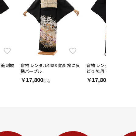
由美 刺繍
留袖 レンタル4488 寛斎 桜に貝
留袖 レンタル4481 貝桶
桶パープル
どり 牡丹 菊
￥17,800
￥17,800
税込
税込