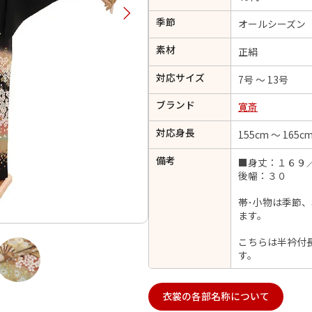
択してください
季節
オールシーズン
素材
正絹
2026年9月
202
対応サイズ
7号 ～ 13号
金
土
日
月
火
日
月
火
水
木
金
土
ブランド
寛斎
1
1
2
3
4
5
4
5
6
対応身長
7
8
155cm ～ 165c
6
7
8
9
10
11
12
14
15
11
12
13
備考
■身丈：１６９
13
14
15
16
17
18
19
後幅：３０
21
22
18
19
20
20
21
22
23
24
25
26
28
29
25
26
27
帯･小物は季節
27
28
29
30
ます。
こちらは半衿付
す。
日付をリセット
現在選択しているご利用日
衣裳の各部名称について