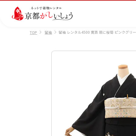
留袖
留袖 レンタル4500 寛斎 扇に桜菊 ピンクグリ
TOP
カテゴリから選ぶ
汚
注文情報のご確認
会社案内
あ
レ
掲
損・
ん
ビ
載
破
し
ュ
画
産
七
訪
振
損・
ん
ー
像
着
五
問
袖
クリ
パ
の
に
三
着
ーニ
ッ
書
つ
ング
ク
き
い
につ
に
方
て
いて
つ
に
い
つ
て
い
て