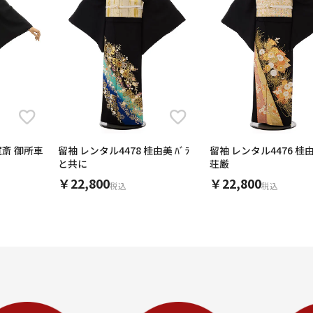
寛斎 御所車
留袖 レンタル4478 桂由美 ﾊﾞﾗ
留袖 レンタル4476 桂
と共に
荘厳
￥22,800
￥22,800
税込
税込