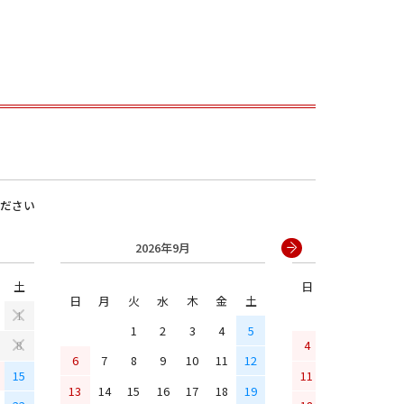
ださい
2026年9月
2026年
男の子
土
日
月
火
水
日
月
火
水
木
金
土
1
1
2
3
4
5
4
5
6
7
8
6
7
8
9
10
11
12
15
11
12
13
14
13
14
15
16
17
18
19