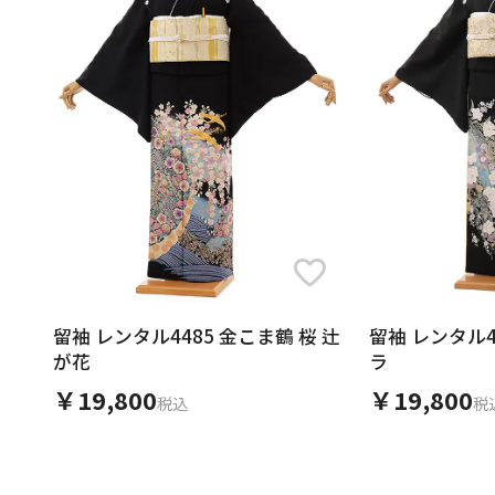
留袖 レンタル4485 金こま鶴 桜 辻
留袖 レンタル4
が花
ラ
￥19,800
￥19,800
税込
税