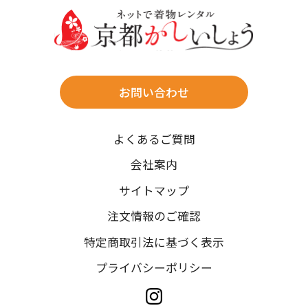
送料
店休日
往復送料無料
※北海道・沖縄・離島は往復送料3,300円(送料×個数)
式場やホテルへの直送も承ります。
お問い合わせ
時間指定
よくあるご質問
午前中/14~16時/16~18時/18~20時/19~21時
ご注文の際にご指定ください。
会社案内
※天候や、交通事情によりご希望のお届け日・お届け時間に添
サイトマップ
えない場合もございますのでご了承ください。
注文情報のご確認
特定商取引法に基づく表示
プライバシーポリシー