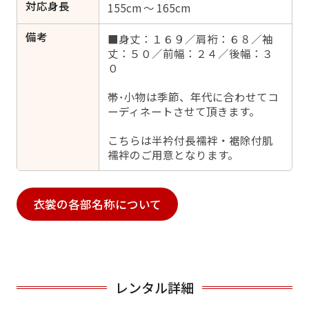
対応身長
155cm ～ 165cm
備考
■身丈：１６９／肩裄：６８／袖
丈：５０／前幅：２４／後幅：３
０
帯･小物は季節、年代に合わせてコ
ーディネートさせて頂きます。
こちらは半衿付長襦袢・裾除付肌
襦袢のご用意となります。
衣裳の各部名称について
レンタル詳細