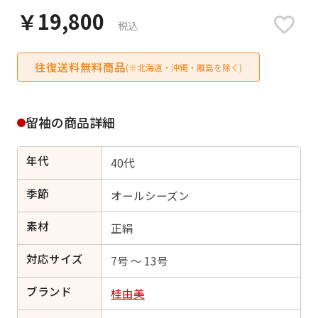
日付をリセット
￥19,800
税込
往復送料無料商品
(※北海道・沖縄・離島を除く)
ご利用される方
ご利用される対象の方を選択してください
留袖の商品詳細
年代
40代
季節
オールシーズン
女性
男性
女の子
男の子
素材
正絹
対応サイズ
7号 ～ 13号
キャンセル
検索する
ブランド
桂由美