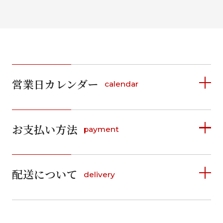
営業日カレンダー
calendar
2026年8月
2026年9月
お支払い方法
payment
日
月
火
水
木
金
土
日
月
火
水
木
金
土
1
1
2
3
4
5
詳しく見る
2
3
4
5
6
7
8
6
7
8
9
10
11
12
9
10
11
12
13
14
15
配送について
delivery
お支払い方法は、クレジットカード、代金引換、
13
14
15
16
17
18
19
16
17
18
19
20
21
22
料金後払い（コンビニ・銀行・郵便局）がご利用いただ
20
21
22
23
24
25
26
23
24
25
26
27
28
29
けます。
詳しく見る
27
28
29
30
30
31