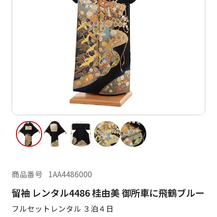
ご利用日
ご利用日を選択してください
レンタルの流れ
2026年8月
閲覧履歴
日
月
火
水
木
金
土
日
月
1
2
3
4
5
6
7
8
6
7
12
13
14
15
9
10
11
13
14
16
17
18
19
20
21
22
20
21
23
24
25
26
27
28
29
27
28
商品番号
1AA4486000
30
31
留袖 レンタル4486 桂由美 御所車に飛鶴ブルー
現在選択しているご利用日
フルセットレンタル ３泊４日