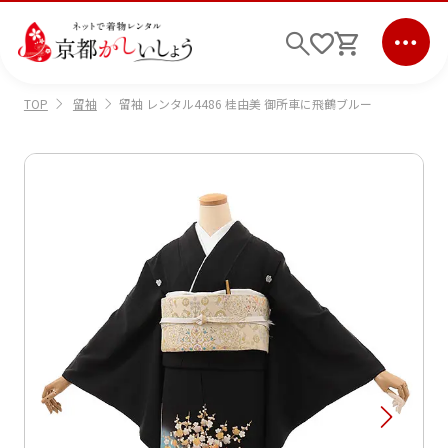
留袖
留袖 レンタル4486 桂由美 御所車に飛鶴ブルー
TOP
ログイン
会員登録
キーワード検索
商品から選ぶ
検索
ご利用ガイド
サポート
条件検索
会社情報