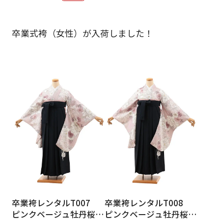
ご利用日
ご利用日を選択してください
卒業式袴（女性）が入荷しました！
レンタルの流れ
2026年8月
閲覧履歴
日
月
火
水
木
金
土
日
月
1
2
3
4
5
6
7
8
6
7
12
13
14
15
9
10
11
13
14
16
17
18
19
20
21
22
20
21
23
24
25
26
27
28
29
27
28
30
31
現在選択しているご利用日
卒業袴レンタルT007
卒業袴レンタルT008
ピンクベージュ牡丹桜×
ピンクベージュ牡丹桜×