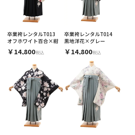
卒業袴レンタルT013
卒業袴レンタルT014
オフホワイト百合×紺
黒地洋花×グレー
￥14,800
￥14,800
税込
税込