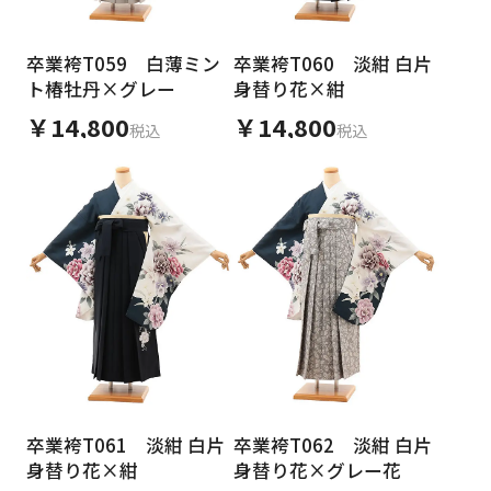
卒業袴T059 白薄ミン
卒業袴T060 淡紺 白片
ト椿牡丹×グレー
身替り花×紺
￥14,800
￥14,800
税込
税込
卒業袴T061 淡紺 白片
卒業袴T062 淡紺 白片
身替り花×紺
身替り花×グレー花