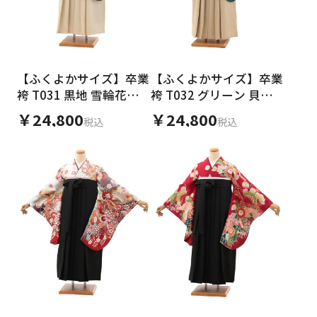
【ふくよかサイズ】卒業
【ふくよかサイズ】卒業
袴 T031 黒地 雪輪花づ
袴 T032 グリーン 貝桶
くし×アイボリー
花づくし×ベージュ
￥24,800
￥24,800
税込
税込