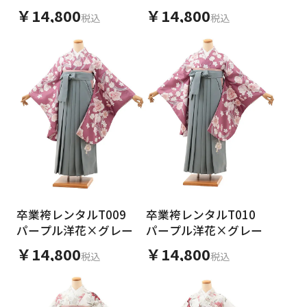
紺
紺
日付をリセット
￥14,800
￥14,800
税込
税込
ご利用される方
ご利用される対象の方を選択してください
女性
男性
女の子
男の子
卒業袴レンタルT009
卒業袴レンタルT010
パープル洋花×グレー
パープル洋花×グレー
￥14,800
￥14,800
税込
税込
キャンセル
検索する