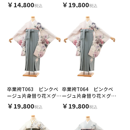
￥14,800
￥19,800
税込
税込
卒業袴T063 ピンクベ
卒業袴T064 ピンクベ
ージュ片身替り花×グレ
ージュ片身替り花×グレ
ー
ー
￥19,800
￥19,800
税込
税込