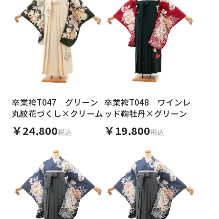
卒業袴T047 グリーン
卒業袴T048 ワインレ
丸紋花づくし×クリーム
ッド鞠牡丹×グリーン
￥24,800
￥19,800
税込
税込