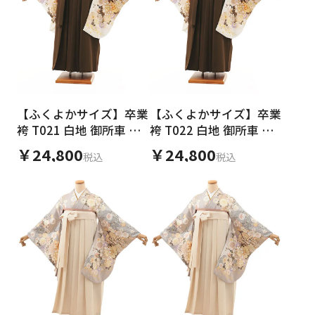
【ふくよかサイズ】卒業
【ふくよかサイズ】卒業
袴 T021 白地 御所車 花
袴 T022 白地 御所車 花
づくし×茶
づくし×茶
￥24,800
￥24,800
税込
税込