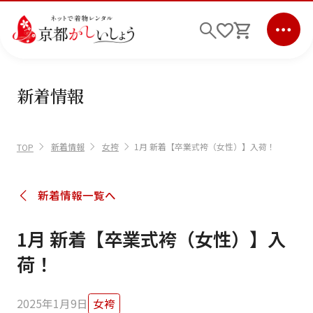
新着情報
ログイン
会員登録
キーワード検索
新着情報
女袴
1月 新着【卒業式袴（女性）】入荷！
TOP
商品から選ぶ
検索
新着情報一覧へ
ご利用ガイド
1月 新着【卒業式袴（女性）】入
サポート
荷！
条件検索
2025年1月9日
女袴
会社情報