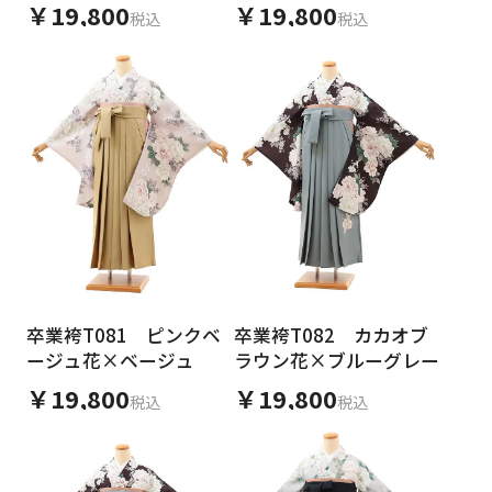
ぼかし
ぼかし
￥19,800
￥19,800
税込
税込
卒業袴T081 ピンクベ
卒業袴T082 カカオブ
ージュ花×ベージュ
ラウン花×ブルーグレー
￥19,800
￥19,800
税込
税込