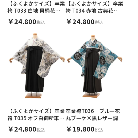
【ふくよかサイズ】卒業
【ふくよかサイズ】卒業
袴 T033 白地 貝桶花づ
袴 T034 赤地 古典花×
くし×黒
黒
￥24,800
￥24,800
税込
税込
【ふくよかサイズ】卒業
卒業袴T036 ブルー花
袴 T035 オフ白御所車花
丸ブーケ×黒レザー調
×黒
￥24,800
￥19,800
税込
税込