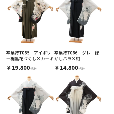
卒業袴T065 アイボリ
卒業袴T066 グレーぼ
ー裾黒花づくし×カーキ
かしバラ×紺
￥19,800
￥14,800
税込
税込