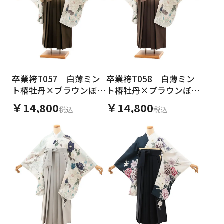
卒業袴T057 白薄ミン
卒業袴T058 白薄ミン
ト椿牡丹×ブラウンぼか
ト椿牡丹×ブラウンぼか
し
し
￥14,800
￥14,800
税込
税込