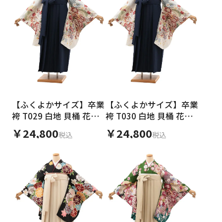
【ふくよかサイズ】卒業
【ふくよかサイズ】卒業
袴 T029 白地 貝桶 花づ
袴 T030 白地 貝桶 花づ
くし×紺
くし×紺
￥24,800
￥24,800
税込
税込