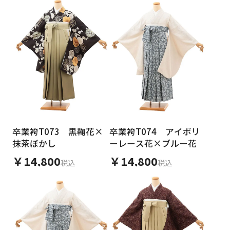
卒業袴T073 黒鞠花×
卒業袴T074 アイボリ
抹茶ぼかし
ーレース花×ブルー花
￥14,800
￥14,800
税込
税込