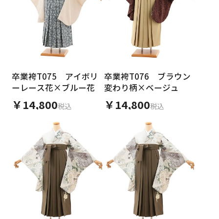
卒業袴T075 アイボリ
卒業袴T076 ブラウン
ーレース花×ブルー花
変わり柄×ベージュ
￥14,800
￥14,800
税込
税込