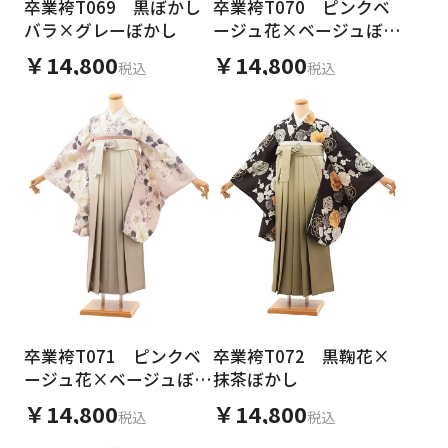
卒業袴T069 黒ぼかし
卒業袴T070 ピンクベ
バラ×グレーぼかし
ージュ花×ベージュぼか
し
￥14,800
￥14,800
税込
税込
卒業袴T071 ピンクベ
卒業袴T072 黒鞠花×
ージュ花×ベージュぼか
抹茶ぼかし
し
￥14,800
￥14,800
税込
税込