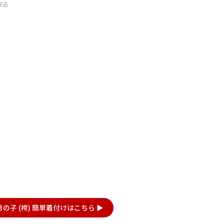
税込
男の子
の子 (袴) 簡単着付けはこちら ▶