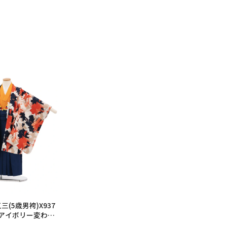
6年10月
2026年11月
水
木
金
土
日
月
火
水
木
金
土
日
1
2
3
1
2
3
4
5
6
7
7
8
9
10
8
9
10
11
12
13
14
6
14
15
16
17
15
16
17
18
19
20
21
13
21
22
23
24
22
23
24
25
26
27
28
20
28
29
30
31
29
30
27
(5歳男袴)X937
RYアイボリー変わり