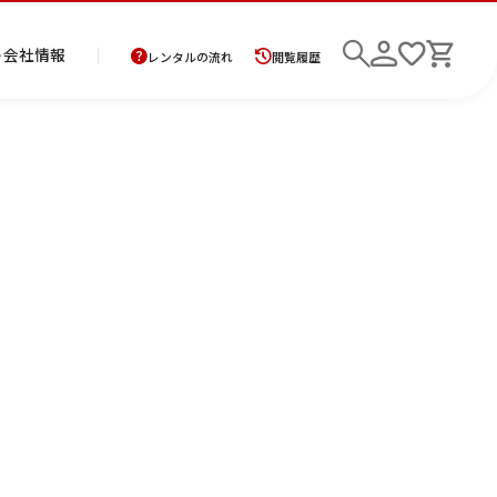
ト
会社情報
レンタルの流れ
閲覧履歴
商
お
レ
レ
初
品
支
ン
ン
め
の
払
タ
タ
て
二
花
紋
メ
モ
ご
方
ル
ル
の
部
嫁
服
ン
ー
検索
返
法
ご
ご
方
式
衣
ズ
ニ
却
に
利
利
へ
着
裳
ア
ン
に
つ
用
用
物
ン
グ
つ
い
案
の
サ
い
て
内
流
ン
て
れ
ブ
ル