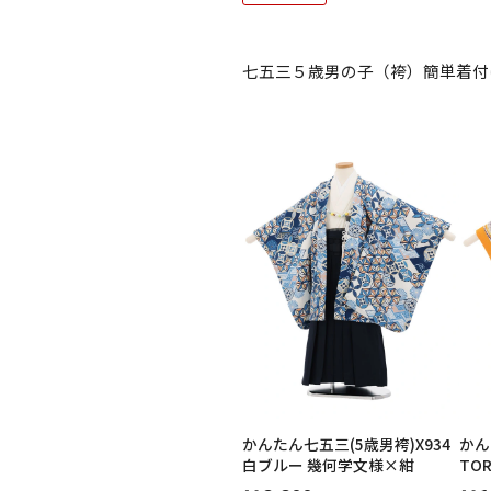
ご利用日
ご利用日を選
七五三５歳男の子（袴）簡単着付
2026年8月
日
月
火
水
木
2
3
4
5
6
11
12
13
9
10
16
17
18
19
20
23
24
25
26
27
30
31
かんたん七五三(5歳男袴)X934
かん
白ブルー 幾何学文様×紺
TO
文様