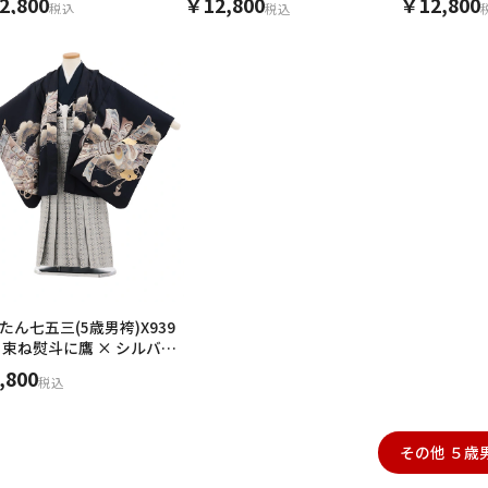
2,800
￥12,800
￥12,800
税込
税込
用される対象の方を選択してください
男性
女の子
たん七五三(5歳男袴)X939
 束ね熨斗に鷹 × シルバー
ー
,800
税込
キャンセル
検索する
その他 ５歳男