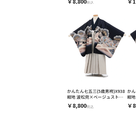
￥8,800
￥1
税込
ご利用される方
ご利
女性
かんたん七五三(5歳男袴)X938
かん
紺地 波松兜×ベージュストラ
紺地
イプ
グレ
￥8,800
￥8
税込