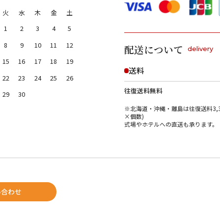
火
水
木
金
土
1
2
3
4
5
8
9
10
11
12
配送について
delivery
15
16
17
18
19
送料
22
23
24
25
26
往復送料無料
29
30
※北海道・沖縄・離島は往復送料3,3
×個数)
式場やホテルへの直送も承ります。
い合わせ