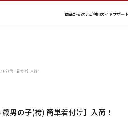
商品から選ぶ
ご利用ガイド
サポー
プ
着物
七五
返
特
キーワード検索
ラ
レン
三レ
品・
定
イ
タル
ンタ
交
商
留
色
色
ジュ
女
小
子(袴) 簡単着付け】入荷！
バ
Q&A
ル
換・
取
袖
留
無
ニア
袴
紋
シ
Q&A
キャ
引
袖
地
袴・
ー
ンセ
法
着物
ポ
ルに
に
リ
つい
基
シ
て
づ
ー
く
表
５歳男の子(袴) 簡単着付け】入荷！
条件検索
示