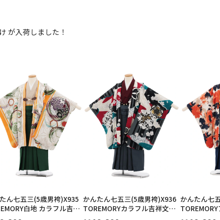
択してください
け が入荷しました！
2026年9月
202
金
土
日
月
火
日
月
火
水
木
金
土
1
1
2
3
4
5
4
5
6
7
8
6
7
8
9
10
11
12
14
15
11
12
13
13
14
15
16
17
18
19
21
22
18
19
20
20
21
22
23
24
25
26
28
29
25
26
27
27
28
29
30
日付をリセット
現在選択しているご利用日
たん七五三(5歳男袴)X935
かんたん七五三(5歳男袴)X936
かんたん七五三
REMORY白地 カラフル吉祥
TOREMORYカラフル吉祥文様
TOREMO
×緑
×グレー
柄×ブルー