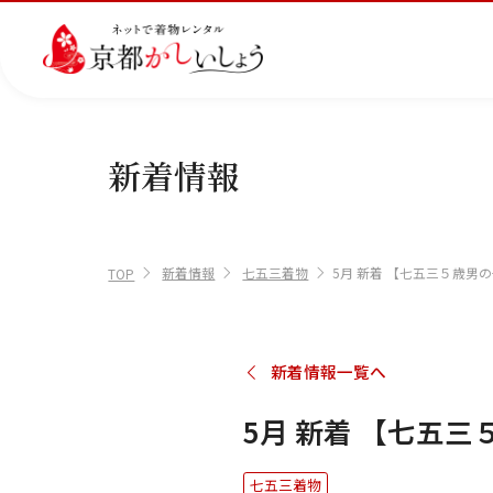
新着情報
カテゴリから選ぶ
汚
注文情報のご確認
会社案内
あ
レ
掲
損・
ん
ビ
載
破
し
ュ
画
産
七
訪
振
新着情報
七五三着物
5月 新着 【七五三５歳男の
損・
ん
ー
像
TOP
着
五
問
袖
クリ
パ
の
に
三
着
ーニ
ッ
書
つ
ング
ク
き
い
につ
に
方
て
新着情報一覧へ
いて
つ
に
い
つ
て
い
5月 新着 【七五三
て
七五三着物