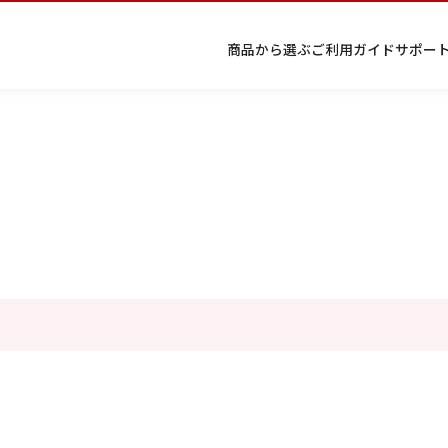
商品から選ぶ
ご利用ガイド
サポー
条件から絞り込む
プ
着物
七五
返
特
キーワード検索
ラ
レン
三レ
品・
定
イ
タル
ンタ
交
商
留
色
色
ジュ
女
小
バ
Q&A
ル
換・
取
袖
留
無
ニア
袴
紋
択してください
シ
Q&A
キャ
引
袖
地
袴・
ー
ンセ
法
着物
ポ
ルに
に
2026年9月
202
リ
つい
基
シ
て
づ
金
土
日
月
火
ー
く
日
月
火
水
木
金
土
表
条件検索
1
示
1
2
3
4
5
4
5
6
7
8
6
7
8
9
10
11
12