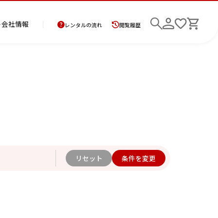
ト
会社情報
レンタルの流れ
閲覧履歴
商
お
レ
レ
初
品
支
ン
ン
め
の
払
タ
タ
て
二
花
紋
メ
モ
ご
方
ル
ル
の
部
嫁
服
ン
ー
検索
返
法
ご
ご
方
式
衣
ズ
ニ
却
に
利
利
へ
着
裳
ア
ン
に
つ
用
用
物
ン
グ
6年10月
2026年11月
リセット
条件を変更
つ
い
案
の
サ
い
て
内
流
ン
水
木
金
土
て
れ
ブ
日
月
火
水
木
金
土
日
ル
1
2
3
1
2
3
4
5
6
7
7
8
9
10
8
9
10
11
12
13
14
6