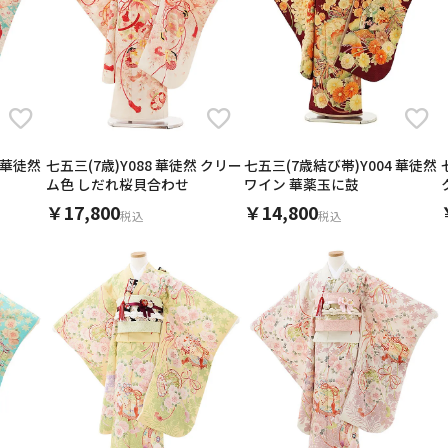
 華徒然
七五三(7歳)Y088 華徒然 クリー
七五三(7歳結び帯)Y004 華徒然
ム色 しだれ桜貝合わせ
ワイン 華薬玉に鼓
￥17,800
￥14,800
税込
税込
キャンセル
検索する
∞
〜
1万
3万
5万
∞