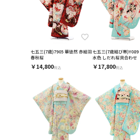
身長
素材
年代
キーワード
色
七五三(7歳)7905 華徒然 赤絵羽
七五三(7歳結び帯)Y089
春秋桜
水色 しだれ桜貝合わせ
￥14,800
￥17,800
税込
ブランド
税込
0
円
価格
0
季節