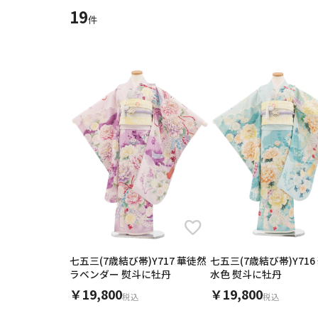
12
13
9
10
11
ご利用日
19
ご利用日を選
件
16
17
18
19
20
23
24
25
26
27
2026年8月
30
31
日
月
火
水
木
2
3
4
5
6
12
13
9
10
11
16
17
18
19
20
23
24
25
26
27
ご利用される方
ご利
30
31
七五三(7歳結び帯)Y717 華徒然
七五三(7歳結び帯)Y716
ラベンダー 熨斗に牡丹
水色 熨斗に牡丹
￥19,800
￥19,800
カテゴリ
税込
税込