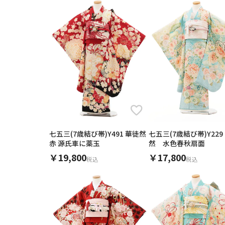
身長
ご利用される方
ご利
年代
色
ブランド
七五三(7歳結び帯)Y491 華徒然
七五三(7歳結び帯)Y22
女性
赤 源氏車に薬玉
然 水色春秋扇面
0
円
￥19,800
￥17,800
価格
税込
税込
0
カテゴリ
季節