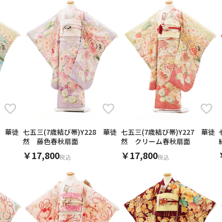
用される対象の方を選択してください
9 華徒
七五三(7歳結び帯)Y228 華徒
七五三(7歳結び帯)Y227 華徒
男性
女の子
然 藤色春秋扇面
然 クリーム春秋扇面
∞
〜
￥17,800
￥17,800
税込
税込
1万
3万
5万
∞