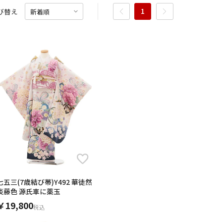
14
15
16
17
1
び替え
15
16
17
18
19
20
21
13
21
22
23
24
22
23
24
25
26
27
28
20
28
29
30
31
6年10月
2026年11月
29
30
27
水
木
金
土
日
月
火
水
木
金
土
日
1
2
3
1
2
3
4
5
6
7
7
8
9
10
8
9
10
11
12
13
14
6
14
15
16
17
15
16
17
18
19
20
21
13
21
22
23
24
22
23
24
25
26
27
28
20
28
29
30
31
29
30
27
七五三(7歳結び帯)Y492 華徒然
淡藤色 源氏車に薬玉
￥19,800
税込