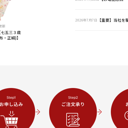
2026年7月7日
月更新
【七五三３歳
布・正絹)】