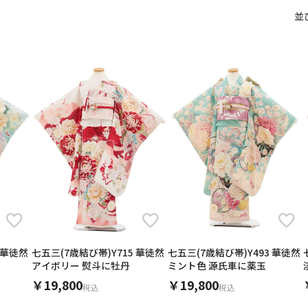
14
15
11
12
13
択してください
並
13
14
15
16
17
18
19
21
22
18
19
20
20
21
22
23
24
25
26
28
29
25
26
27
2026年9月
202
27
28
29
30
金
土
日
月
火
日
月
火
水
木
金
土
1
1
2
3
4
5
日付をリセット
現在選択しているご利用日
4
5
6
7
8
6
7
8
9
10
11
12
14
15
11
12
13
13
14
15
16
17
18
19
21
22
18
19
20
20
21
22
23
24
25
26
28
29
25
26
27
27
28
29
30
用される対象の方を選択してください
 華徒然
七五三(7歳結び帯)Y715 華徒然
七五三(7歳結び帯)Y493 華徒然
アイボリー 熨斗に牡丹
ミント色 源氏車に薬玉
日付をリセット
現在選択しているご利用日
￥19,800
￥19,800
税込
税込