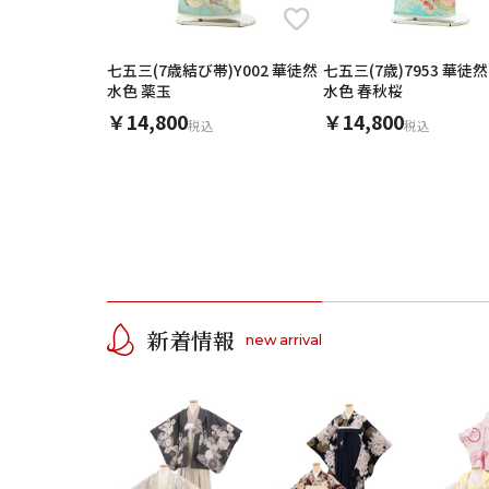
素材
七五三(7歳結び帯)Y002 華徒然
七五三(7歳)7953 華徒然 絵羽
キーワード
水色 薬玉
水色 春秋桜
￥14,800
￥14,800
税込
税込
新着情報
new arrival