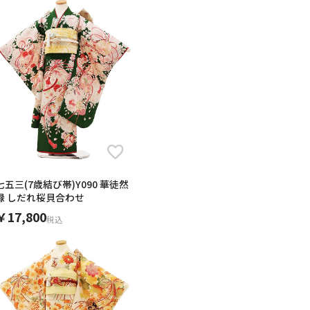
七五三(7歳結び帯)Y090 華徒然
男の子
緑 しだれ桜貝合わせ
￥17,800
税込