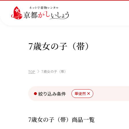
7歳女の子（帯）
カテゴリから選ぶ
汚
注文情報のご確認
会社案内
あ
レ
掲
損・
ん
ビ
載
破
し
ュ
画
産
七
訪
振
7歳女の子（帯）
損・
ん
ー
像
TOP
ご利用日
着
五
問
袖
ご利用日を選
クリ
パ
の
に
三
着
ーニ
ッ
書
つ
ング
ク
き
い
2026年8月
絞り込み条件
華徒然
につ
に
方
て
いて
つ
に
日
月
火
水
木
い
つ
て
い
て
7歳女の子（帯）商品一覧
2
3
4
5
6