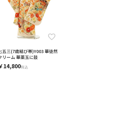
七五三(7歳結び帯)Y003 華徒然
クリーム 華薬玉に鼓
￥14,800
税込