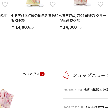
七五三(7歳)7907 華徒然 黄色絵
七五三(7歳)7906 華徒然 クリー
羽 春秋桜
ム絵羽 春秋桜
￥14,800
￥14,800
税込
税込
キャンセル
検索する
もっと見る
ショップニュー
令和8年熊本地
2026年7月30日
【お電話窓口 
2026年7月21日