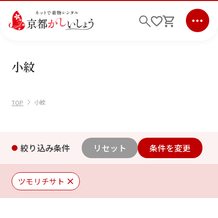
小紋
ログイン
会員登録
キーワード検索
小紋
TOP
商品から選ぶ
検索
ご利用ガイド
絞り込み条件
リセット
条件を変更
サポート
ツモリチサト
条件検索
会社情報