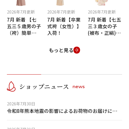
身長
2026年7月更新
2026年7月更新
2026年7月更新
7月 新着 【七
7月 新着【卒業
7月 新着【七五
五三５歳男の子
式袴（女性）】
三３歳女の子
（袴）簡単着付
入荷！
(被布・正絹)】
サイズ
け】入荷！
入荷！
もっと見る
色
ショップニュース
news
2026年7月30日
ブランド
令和8年熊本地震の影響によるお荷物のお届けについて