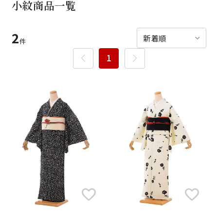
小紋商品一覧
ご利用日
ご利用日を選択してください
2
レンタルの流れ
2026年8月
件
1
閲覧履歴
日
月
火
水
木
金
土
日
月
1
2
3
4
5
6
7
8
6
7
14
15
9
10
11
12
13
13
14
16
17
18
19
20
21
22
20
21
23
24
25
26
27
28
29
27
28
30
31
現在選択しているご利用日