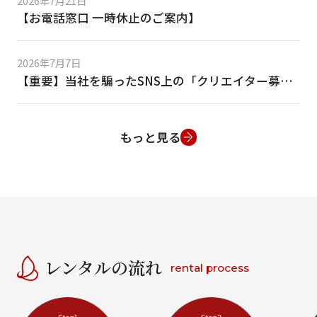
2026年7月21日
【お電話窓口 一時休止のご案内】
価格
0
∞
円
〜
2026年7月7日
【重要】当社を騙ったSNS上の「クリエイター募集」等の偽DMにご注意ください
0
1万
3万
5万
∞
季節
もっと見る
素材
レンタルの流れ
rental process
キーワード