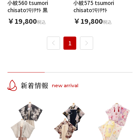
小紋560 tsumori
小紋575 tsumori
日付をリセット
chisatoﾂﾓﾘﾁｻﾄ 黒
chisatoﾂﾓﾘﾁｻﾄ
￥19,800
￥19,800
税込
税込
ご利用される方
ご利用される対象の方を選択してください
1
新着情報
new arrival
女性
男性
女の子
男の子
カテゴリ