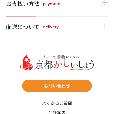
日
月
お支払い方法
payment
日
月
火
水
木
金
土
1
日
月
火
水
木
金
土
1
1
2
3
4
5
詳しく見る
2
3
4
5
6
7
8
2
3
4
5
6
7
8
6
7
6
7
8
9
10
11
12
9
10
11
12
13
14
15
配送について
14
15
delivery
9
10
11
12
13
お支払い方法は、クレジットカード、代金引換、
13
14
15
16
17
18
19
13
14
16
17
18
19
20
21
22
料金後払い（コンビニ・銀行・郵便局）がご利用いただ
20
21
22
23
24
25
26
16
17
18
19
20
21
22
23
24
25
26
27
28
29
けます。
詳しく見る
27
28
29
30
20
21
30
31
23
24
25
26
27
28
29
送料
27
28
店休日
30
31
往復送料無料
現在選択しているご利用日
※北海道・沖縄・離島は往復送料3,300円(送料×個数)
日付をリセット
式場やホテルへの直送も承ります。
お問い合わせ
時間指定
よくあるご質問
午前中/14~16時/16~18時/18~20時/19~21時
ご利用される方
ご利用される対象の方を選択してください
ご注文の際にご指定ください。
会社案内