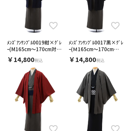
ﾒﾝｽﾞｱﾝｻﾝﾌﾞﾙ0019紺×ｸﾞﾚ
ﾒﾝｽﾞｱﾝｻﾝﾌﾞﾙ0017黒×ｸﾞﾚ
ｰ(M165cm～170cm対
ｰ(Ｍ165cm～170cm対
応)
応)
￥14,800
￥14,800
税込
税込