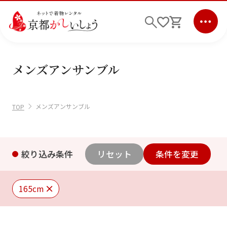
メンズアンサンブル
ログイン
会員登録
キーワード検索
メンズアンサンブル
TOP
商品から選ぶ
検索
ご利用ガイド
絞り込み条件
リセット
条件を変更
サポート
165cm
条件検索
会社情報