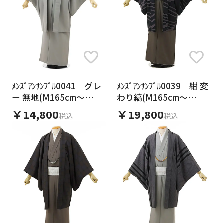
キーワード
ﾒﾝｽﾞｱﾝｻﾝﾌﾞﾙ0041 グレ
ﾒﾝｽﾞｱﾝｻﾝﾌﾞﾙ0039 紺 変
ー 無地(M165cm～
わり縞(M165cm～
170cm対応)
170cm対応)
￥14,800
￥19,800
キャンセル
検索する
税込
税込