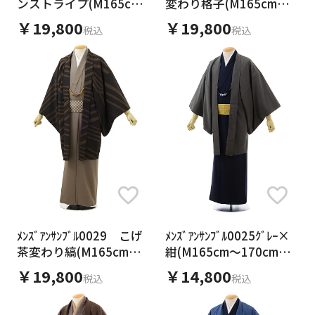
ンストライプ(M165cm
変わり格子(M165cm～
～170cm対応)
170cm対応)
￥19,800
￥19,800
税込
税込
ﾒﾝｽﾞｱﾝｻﾝﾌﾞﾙ0029 こげ
ﾒﾝｽﾞｱﾝｻﾝﾌﾞﾙ0025ｸﾞﾚｰ×
茶変わり縞(M165cm～
紺(M165cm～170cm対
170cm対応)
応)
￥19,800
￥14,800
税込
税込