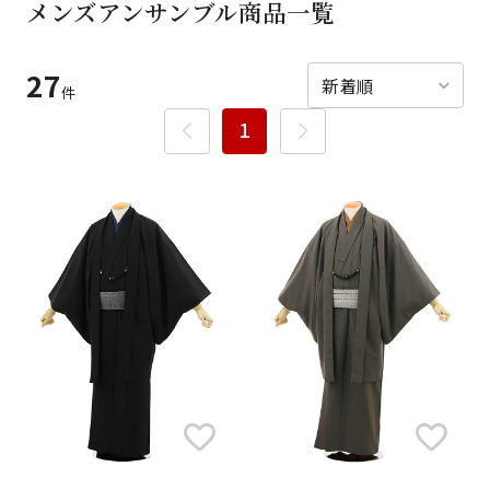
メンズアンサンブル商品一覧
ご利用日
ご利用日を選択してください
27
レンタルの流れ
2026年8月
件
1
閲覧履歴
日
月
火
水
木
金
土
日
月
1
2
3
4
5
6
7
8
6
7
14
15
9
10
11
12
13
13
14
16
17
18
19
20
21
22
20
21
23
24
25
26
27
28
29
27
28
30
31
現在選択しているご利用日