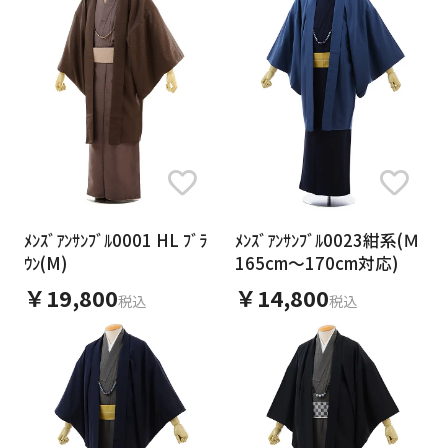
ﾒﾝｽﾞｱﾝｻﾝﾌﾞﾙ0001 HL ﾌﾞﾗ
ﾒﾝｽﾞｱﾝｻﾝﾌﾞﾙ0023紺系(Ｍ
ｳﾝ(M)
165cm～170cm対応)
￥19,800
￥14,800
税込
税込