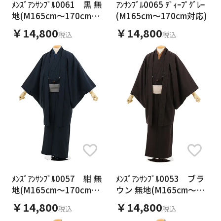
ﾒﾝｽﾞｱﾝｻﾝﾌﾞﾙ0061 黒 無
ｱﾝｻﾝﾌﾞﾙ0065 ﾃﾞｨｰﾌﾟｸﾞﾚｰ
日付をリセット
地(M165cm～170cm対
(M165cm～170cm対応)
応)
￥14,800
￥14,800
税込
税込
ご利用される方
ご利用される対象の方を選択してください
女性
男性
女の子
男の子
カテゴリ
ﾒﾝｽﾞｱﾝｻﾝﾌﾞﾙ0057 紺 無
ﾒﾝｽﾞｱﾝｻﾝﾌﾞﾙ0053 ブラ
地(M165cm～170cm対
ウン 無地(M165cm～
応)
170cm対応)
￥14,800
￥14,800
税込
税込