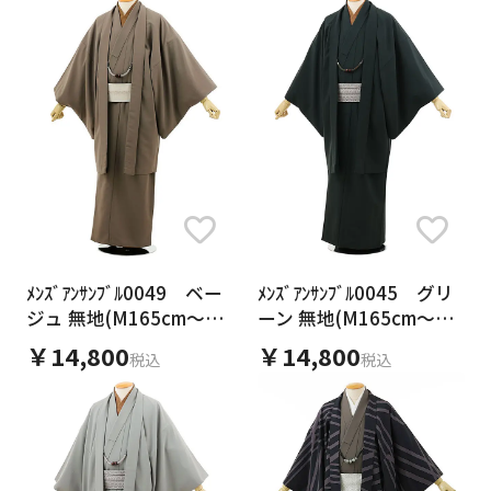
身長
色
ﾒﾝｽﾞｱﾝｻﾝﾌﾞﾙ0049 ベー
ﾒﾝｽﾞｱﾝｻﾝﾌﾞﾙ0045 グリ
価格
ジュ 無地(M165cm～
ーン 無地(M165cm～
0
∞
円
〜
170cm対応)
170cm対応)
￥14,800
￥14,800
税込
税込
0
1万
3万
5万
∞
素材