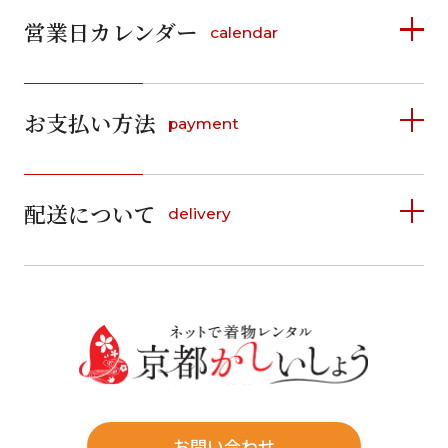
営業日カレンダー
calendar
条件から絞り込む
2026年8月
2026年9月
お支払い方法
payment
日
月
火
水
木
金
土
日
月
火
水
木
金
土
ご利用日
ご利用日を選択してください
1
1
2
3
4
5
詳しく見る
2
3
4
5
6
7
8
6
7
8
9
10
11
12
9
10
11
12
13
14
15
2026年8月
配送について
delivery
お支払い方法は、クレジットカード、代金引換、
13
14
15
16
17
18
19
16
17
18
19
20
21
22
料金後払い（コンビニ・銀行・郵便局）がご利用いただ
20
21
22
23
24
25
26
23
24
25
26
27
28
29
日
月
火
水
木
金
土
けます。
詳しく見る
27
28
29
30
日
月
30
31
1
送料
店休日
2
3
4
5
6
7
8
6
7
往復送料無料
14
15
9
10
11
12
13
13
14
※北海道・沖縄・離島は往復送料3,300円(送料×個数)
16
17
18
19
20
21
22
式場やホテルへの直送も承ります。
20
21
お問い合わせ