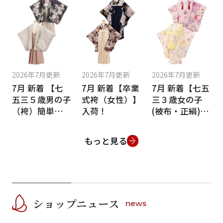
2026年7月更新
2026年7月更新
2026年7月更新
7月 新着 【七
7月 新着【卒業
7月 新着【七五
五三５歳男の子
式袴（女性）】
三３歳女の子
（袴）簡単着付
入荷！
(被布・正絹)】
け】入荷！
入荷！
もっと見る
ショップニュース
news