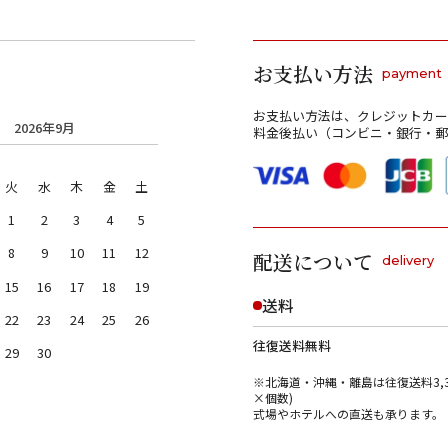
1万
3万
5万
∞
お支払い方法
payment
お支払い方法は、クレジットカー
2026年9月
料金後払い（コンビニ・銀行・郵
火
水
木
金
土
1
2
3
4
5
8
9
10
11
12
配送について
delivery
15
16
17
18
19
送料
22
23
24
25
26
キャンセル
検索する
往復送料無料
29
30
※北海道・沖縄・離島は往復送料3,3
×個数)
式場やホテルへの直送も承ります。