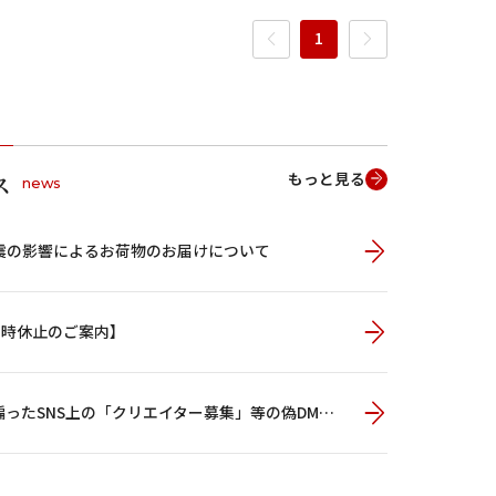
1
もっと見る
ス
news
震の影響によるお荷物のお届けについて
男の子
一時休止のご案内】
【重要】当社を騙ったSNS上の「クリエイター募集」等の偽DMにご注意ください