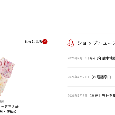
用される対象の方を選択してください
もっと見る
ショップニュー
令和8年熊本地
2026年7月30日
男性
女の子
【お電話窓口 
2026年7月21日
2026年7月7日
月更新
【七五三３歳
布・正絹)】
∞
〜