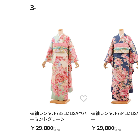
11
12
13
9
10
ご利用日
3
ご利用日を選
件
16
17
18
19
20
23
24
25
26
27
2026年8月
30
31
日
月
火
水
木
2
3
4
5
6
11
12
13
9
10
16
17
18
19
20
23
24
25
26
27
ご利用される方
ご利
30
31
振袖レンタル732LIZLISAペパ
振袖レンタル734LIZLI
ーミントグリーン
ー
￥29,800
￥29,800
カテゴリ
税込
税込