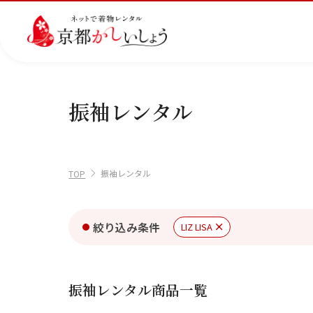
振袖レンタル
カテゴリから選ぶ
汚
注文情報のご確認
会社案内
あ
レ
掲
損・
ん
ビ
載
破
し
ュ
画
産
七
訪
振
振袖レンタル
損・
ん
ー
像
TOP
ご利用日
着
五
問
袖
ご利用日を選
クリ
パ
の
に
三
着
ーニ
ッ
書
つ
ング
ク
き
い
2026年8月
絞り込み条件
LIZ LISA
につ
に
方
て
いて
つ
に
日
月
火
水
木
い
つ
て
い
て
振袖レンタル商品一覧
2
3
4
5
6