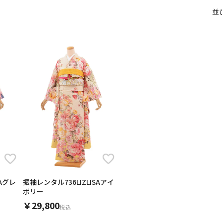
14
15
11
12
13
択してください
並
13
14
15
16
17
18
19
21
22
18
19
20
20
21
22
23
24
25
26
28
29
25
26
27
2026年9月
202
27
28
29
30
金
土
日
月
火
日
月
火
水
木
金
土
1
1
2
3
4
5
日付をリセット
現在選択しているご利用日
4
5
6
7
8
6
7
8
9
10
11
12
14
15
11
12
13
13
14
15
16
17
18
19
21
22
18
19
20
20
21
22
23
24
25
26
28
29
25
26
27
27
28
29
30
用される対象の方を選択してください
SAグレ
振袖レンタル736LIZLISAアイ
ボリー
日付をリセット
現在選択しているご利用日
￥29,800
税込