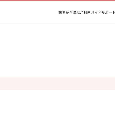
商品から選ぶ
ご利用ガイド
サポー
条件から絞り込む
プ
着物
七五
返
特
キーワード検索
ラ
レン
三レ
品・
定
イ
タル
ンタ
交
商
留
色
色
ジュ
女
小
バ
Q&A
ル
換・
取
袖
留
無
ニア
袴
紋
択してください
シ
Q&A
キャ
引
袖
地
袴・
ー
ンセ
法
着物
ポ
ルに
に
2026年9月
202
リ
つい
基
シ
て
づ
金
土
日
月
火
ー
く
日
月
火
水
木
金
土
表
条件検索
1
示
1
2
3
4
5
4
5
6
7
8
6
7
8
9
10
11
12