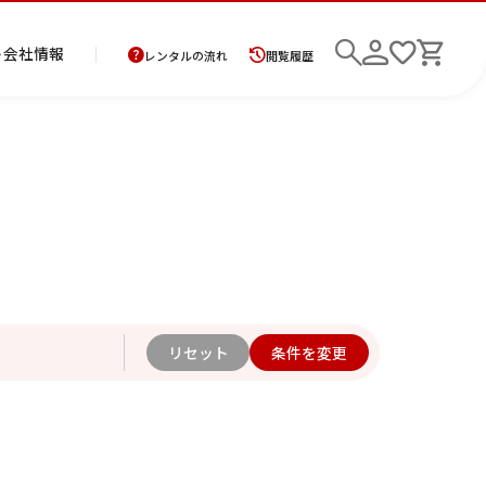
ト
会社情報
レンタルの流れ
閲覧履歴
商
お
レ
レ
初
品
支
ン
ン
め
の
払
タ
タ
て
二
花
紋
メ
モ
ご
方
ル
ル
の
部
嫁
服
ン
ー
検索
返
法
ご
ご
方
式
衣
ズ
ニ
却
に
利
利
へ
着
裳
ア
ン
に
つ
用
用
物
ン
グ
6年10月
2026年11月
リセット
条件を変更
つ
い
案
の
サ
い
て
内
流
ン
水
木
金
土
て
れ
ブ
日
月
火
水
木
金
土
日
ル
1
2
3
1
2
3
4
5
6
7
7
8
9
10
8
9
10
11
12
13
14
6