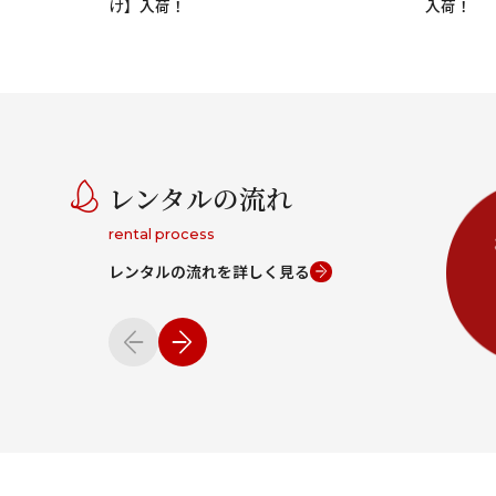
価格
け】入荷！
入荷！
身長
0
サイズ
季節
年代
素材
レンタルの流れ
rental process
色
キーワード
レンタルの流れを詳しく見る
イメージ
ブランド
0
円
価格