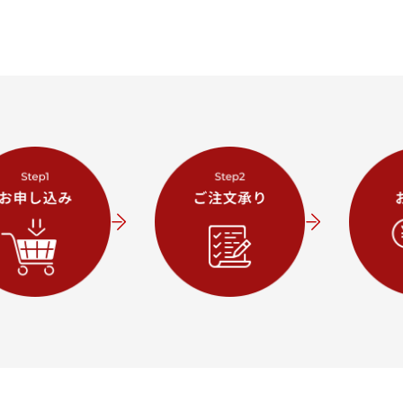
1万
3万
5万
∞
キャンセル
検索する
∞
〜