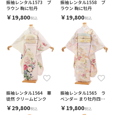
振袖レンタル1573 ブ
振袖レンタル1558 ブ
日付をリセット
ラウン 鞠に牡丹
ラウン 鞠に牡丹
￥19,800
￥19,800
税込
税込
ご利用される方
ご利用される対象の方を選択してください
女性
男性
女の子
男の子
カテゴリ
振袖レンタル1564 華
振袖レンタル1565 ラ
徒然 クリームピンク
ベンダー まり牡丹四季
花
￥29,800
￥19,800
税込
税込