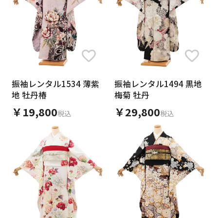
イメージ
ブランド
振袖レンタル1534 薄紫
振袖レンタル1494 黒地
地 牡丹椿
梅菊 牡丹
￥19,800
￥29,800
税込
税込
価格
0
∞
円
〜
0
1万
3万
5万
∞
季節