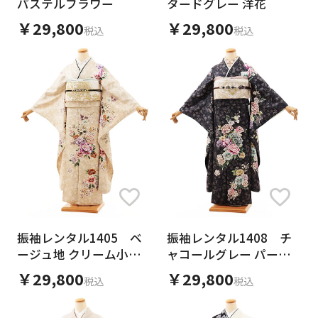
パステルフラワー
タードグレー 洋花
￥29,800
￥29,800
税込
税込
振袖レンタル1405 ベ
振袖レンタル1408 チ
ージュ地 クリーム小花
ャコールグレー パープ
ブーケ
ル小花 ブーケ
￥29,800
￥29,800
税込
税込