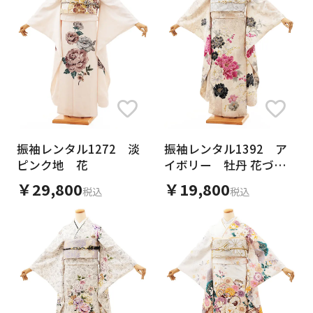
振袖レンタル1272 淡
振袖レンタル1392 ア
ピンク地 花
イボリー 牡丹 花づく
し
￥29,800
￥19,800
税込
税込