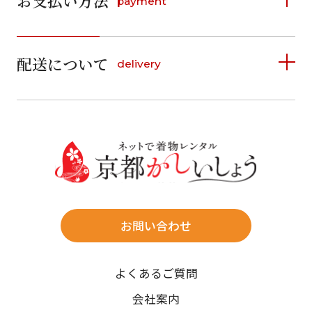
お支払い方法
payment
日
月
火
水
木
金
土
16
17
18
19
20
21
22
日
月
火
水
木
金
土
1
20
21
1
2
3
4
5
詳しく見る
2
3
4
5
6
7
8
23
24
25
26
27
28
29
6
7
8
9
10
11
12
27
28
9
10
11
12
13
14
15
配送について
delivery
お支払い方法は、クレジットカード、代金引換、
13
14
15
16
17
18
19
30
31
16
17
18
19
20
21
22
料金後払い（コンビニ・銀行・郵便局）がご利用いただ
20
21
22
23
24
25
26
現在選択しているご利用日
23
24
25
26
27
28
29
けます。
詳しく見る
27
28
29
30
30
31
送料
日付をリセット
店休日
往復送料無料
※北海道・沖縄・離島は往復送料3,300円(送料×個数)
ご利用される方
ご利用される対象の方を選択してください
式場やホテルへの直送も承ります。
お問い合わせ
時間指定
カテゴリ
よくあるご質問
午前中/14~16時/16~18時/18~20時/19~21時
ご注文の際にご指定ください。
会社案内