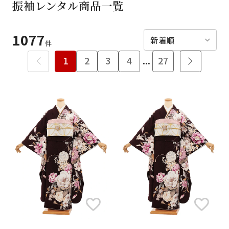
振袖レンタル商品一覧
ご利用日
ご利用日を選択してください
1077
レンタルの流れ
2026年8月
件
1
2
3
4
...
27
閲覧履歴
日
月
火
水
木
金
土
日
月
1
2
3
4
5
6
7
8
6
7
11
12
13
14
15
9
10
13
14
16
17
18
19
20
21
22
20
21
23
24
25
26
27
28
29
27
28
30
31
現在選択しているご利用日