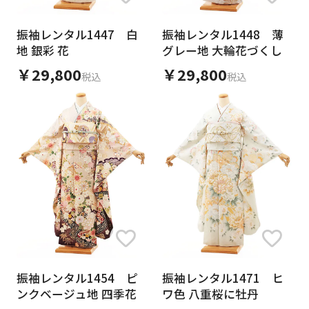
振袖レンタル1447 白
振袖レンタル1448 薄
地 銀彩 花
グレー地 大輪花づくし
￥29,800
￥29,800
税込
税込
振袖レンタル1454 ピ
振袖レンタル1471 ヒ
ンクベージュ地 四季花
ワ色 八重桜に牡丹