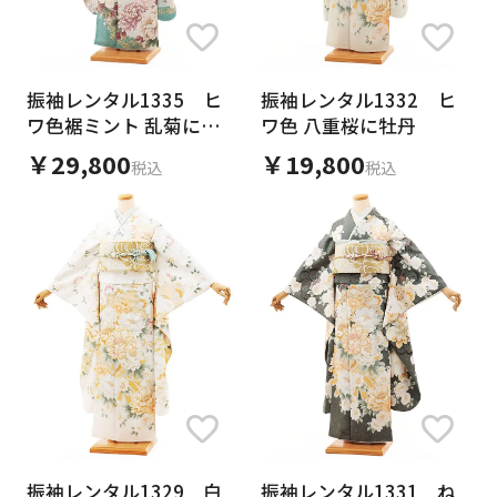
振袖レンタル1335 ヒ
振袖レンタル1332 ヒ
ワ色裾ミント 乱菊に牡
ワ色 八重桜に牡丹
丹
￥29,800
￥19,800
税込
税込
振袖レンタル1329 白
振袖レンタル1331 ね