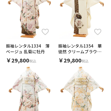
振袖レンタル1334 薄
振袖レンタル1354 華
ベージュ 乱菊に牡丹
徒然 クリームブラウン
片身替り 牡丹
￥29,800
￥29,800
税込
税込