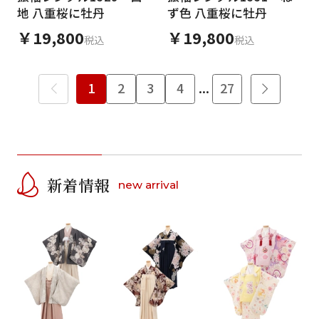
地 八重桜に牡丹
ず色 八重桜に牡丹
￥19,800
￥19,800
税込
税込
1
2
3
4
...
27
新着情報
new arrival