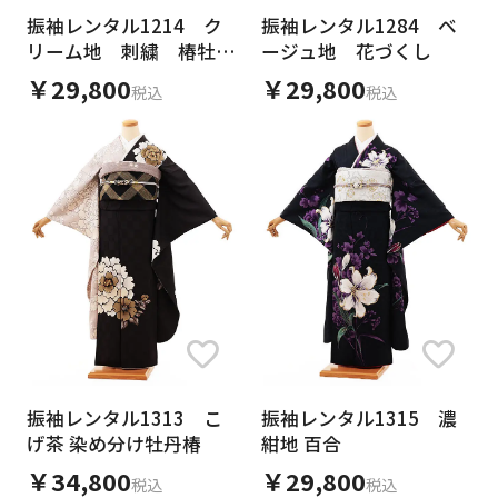
振袖レンタル1214 ク
振袖レンタル1284 ベ
リーム地 刺繍 椿牡丹
ージュ地 花づくし
(化繊)
￥29,800
￥29,800
税込
税込
振袖レンタル1313 こ
振袖レンタル1315 濃
げ茶 染め分け牡丹椿
紺地 百合
￥34,800
￥29,800
税込
税込