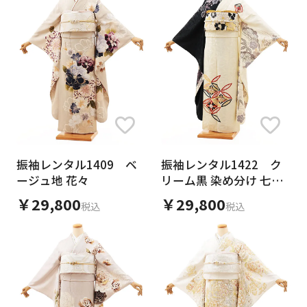
振袖レンタル1409 ベ
振袖レンタル1422 ク
ージュ地 花々
リーム黒 染め分け 七宝
松竹梅
￥29,800
￥29,800
税込
税込