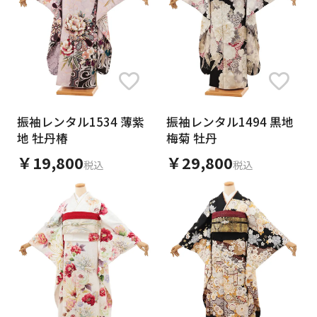
イメージ
ブランド
振袖レンタル1534 薄紫
振袖レンタル1494 黒地
地 牡丹椿
梅菊 牡丹
￥19,800
￥29,800
税込
税込
価格
0
∞
円
〜
0
1万
3万
5万
∞
季節