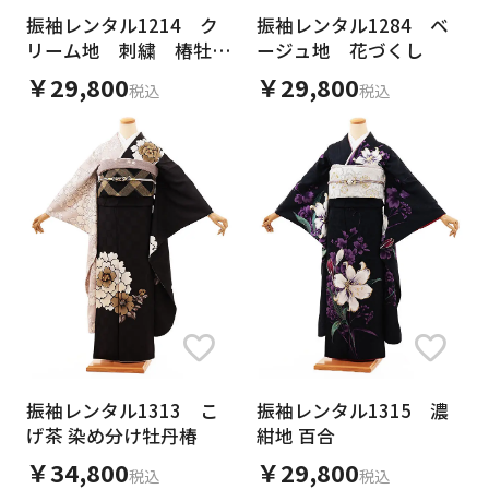
振袖レンタル1214 ク
振袖レンタル1284 ベ
リーム地 刺繍 椿牡丹
ージュ地 花づくし
(化繊)
￥29,800
￥29,800
税込
税込
振袖レンタル1313 こ
振袖レンタル1315 濃
げ茶 染め分け牡丹椿
紺地 百合
￥34,800
￥29,800
税込
税込