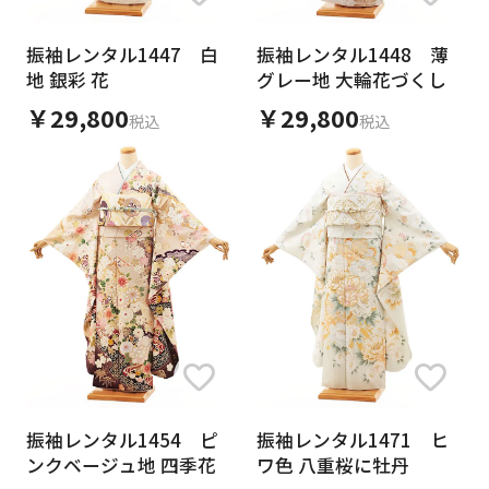
振袖レンタル1447 白
振袖レンタル1448 薄
地 銀彩 花
グレー地 大輪花づくし
￥29,800
￥29,800
税込
税込
振袖レンタル1454 ピ
振袖レンタル1471 ヒ
ンクベージュ地 四季花
ワ色 八重桜に牡丹