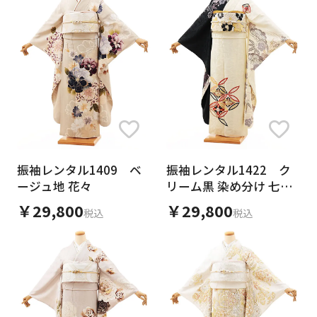
振袖レンタル1409 ベ
振袖レンタル1422 ク
ージュ地 花々
リーム黒 染め分け 七宝
松竹梅
￥29,800
￥29,800
税込
税込