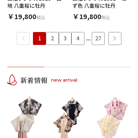
地 八重桜に牡丹
ず色 八重桜に牡丹
￥19,800
￥19,800
税込
税込
1
2
3
4
...
27
新着情報
new arrival