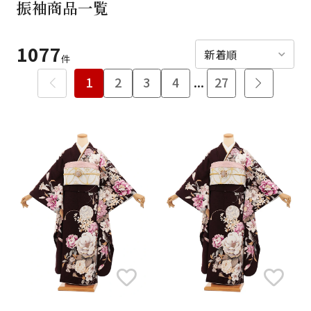
振袖商品一覧
ご利用日
ご利用日を選択してください
1077
レンタルの流れ
2026年8月
件
1
2
3
4
...
27
閲覧履歴
日
月
火
水
木
金
土
日
月
1
2
3
4
5
6
7
8
6
7
15
9
10
11
12
13
14
13
14
16
17
18
19
20
21
22
20
21
23
24
25
26
27
28
29
27
28
30
31
現在選択しているご利用日