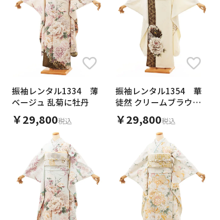
振袖レンタル1334 薄
振袖レンタル1354 華
ベージュ 乱菊に牡丹
徒然 クリームブラウン
片身替り 牡丹
￥29,800
￥29,800
税込
税込