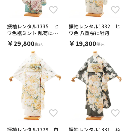
振袖レンタル1335 ヒ
振袖レンタル1332 ヒ
ワ色裾ミント 乱菊に牡
ワ色 八重桜に牡丹
丹
￥29,800
￥19,800
税込
税込
振袖レンタル1329 白
振袖レンタル1331 ね