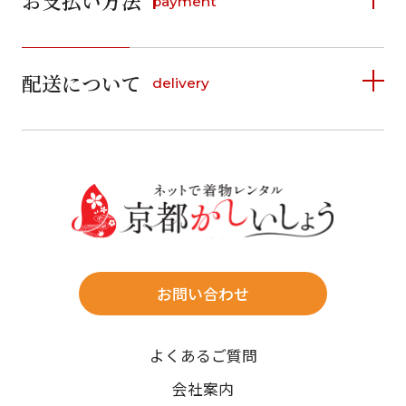
お支払い方法
payment
日
月
火
水
木
金
土
16
17
18
19
20
21
22
日
月
火
水
木
金
土
1
20
21
1
2
3
4
5
詳しく見る
2
3
4
5
6
7
8
23
24
25
26
27
28
29
6
7
8
9
10
11
12
27
28
9
10
11
12
13
14
15
配送について
delivery
お支払い方法は、クレジットカード、代金引換、
13
14
15
16
17
18
19
30
31
16
17
18
19
20
21
22
料金後払い（コンビニ・銀行・郵便局）がご利用いただ
20
21
22
23
24
25
26
現在選択しているご利用日
23
24
25
26
27
28
29
けます。
詳しく見る
27
28
29
30
30
31
送料
日付をリセット
店休日
往復送料無料
※北海道・沖縄・離島は往復送料3,300円(送料×個数)
ご利用される方
ご利用される対象の方を選択してください
式場やホテルへの直送も承ります。
お問い合わせ
時間指定
カテゴリ
よくあるご質問
午前中/14~16時/16~18時/18~20時/19~21時
ご注文の際にご指定ください。
会社案内