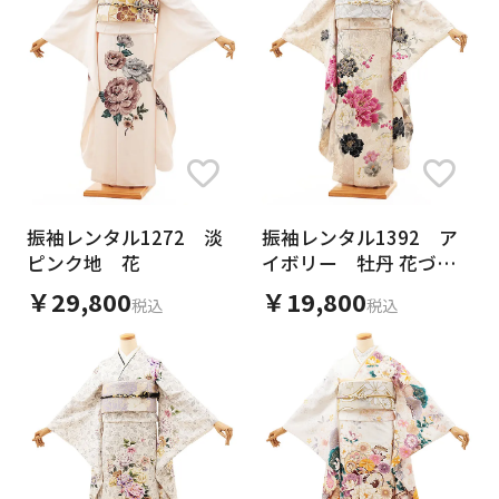
振袖レンタル1272 淡
振袖レンタル1392 ア
ピンク地 花
イボリー 牡丹 花づく
し
￥29,800
￥19,800
税込
税込