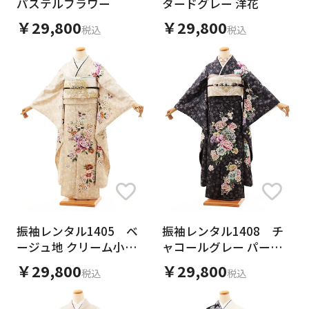
パステルフラワー
タードグレー 洋花
￥29,800
￥29,800
税込
税込
振袖レンタル1405 ベ
振袖レンタル1408 チ
ージュ地 クリーム小花
ャコールグレー パープ
ブーケ
ル小花 ブーケ
￥29,800
￥29,800
税込
税込