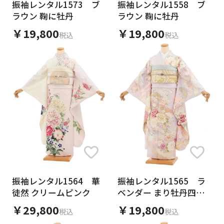
振袖レンタル1573 ブ
振袖レンタル1558 ブ
日付をリセット
ラウン 鞠に牡丹
ラウン 鞠に牡丹
￥19,800
￥19,800
税込
税込
ご利用される方
ご利用される対象の方を選択してください
女性
男性
女の子
男の子
カテゴリ
振袖レンタル1564 華
振袖レンタル1565 ラ
徒然 クリームピンク
ベンダー まり牡丹四季
花
￥29,800
￥19,800
税込
税込